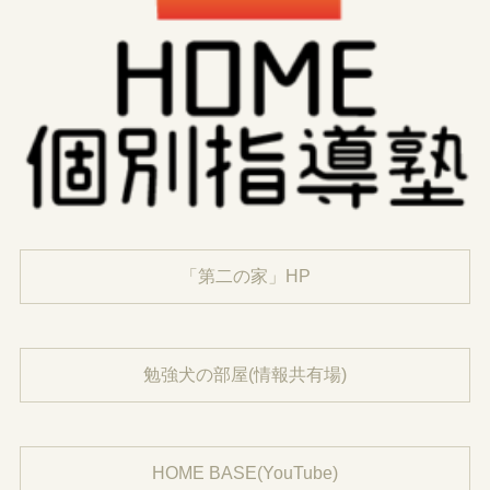
「第二の家」HP
勉強犬の部屋(情報共有場)
HOME BASE(YouTube)