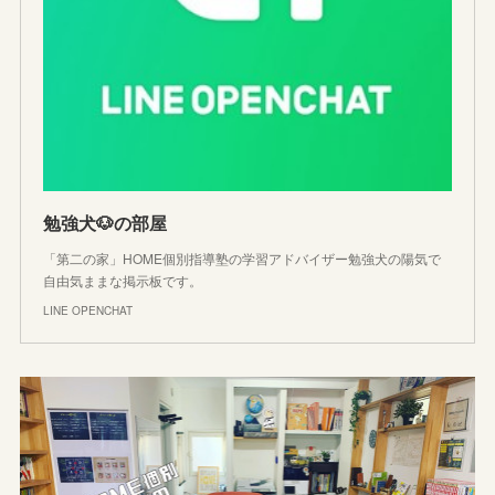
勉強犬🐶の部屋
「第二の家」HOME個別指導塾の学習アドバイザー勉強犬の陽気で
自由気ままな掲示板です。
LINE OPENCHAT