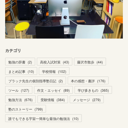
カテゴリ
勉強の辞書
(
2
)
高校入試対策
(
43
)
藤沢市散歩
(
44
)
まとめ記事
(
10
)
学校情報
(
102
)
ブラック先生の個別指導塾日記
(
2
)
本の感想・書評
(
176
)
ツール
(
127
)
作文・エッセイ
(
89
)
学び多きもの
(
365
)
勉強方法
(
676
)
受験情報
(
384
)
メッセージ
(
279
)
塾のストーリー
(
799
)
誰でもできる宇宙一簡単な最強の勉強法
(
10
)