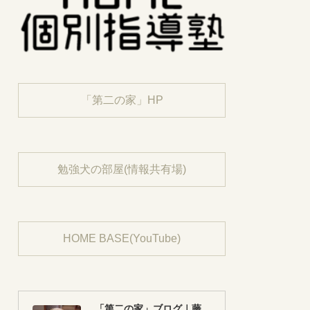
「第二の家」HP
勉強犬の部屋(情報共有場)
HOME BASE(YouTube)
「第二の家」ブログ｜藤沢市の個別指導塾のお話