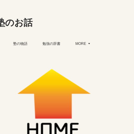
塾のお話
塾の物語
勉強の辞書
MORE