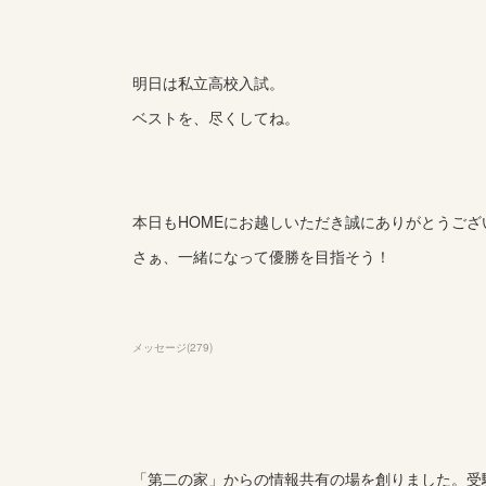
明日は私立高校入試。
ベストを、尽くしてね。
本日もHOMEにお越しいただき誠にありがとうござ
さぁ、一緒になって優勝を目指そう！
メッセージ
(
279
)
「第二の家」からの情報共有の場を創りました。受験