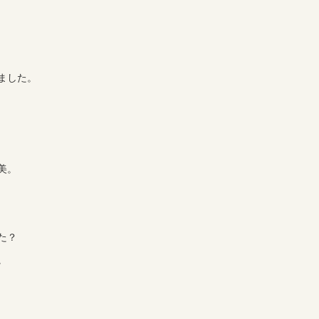
ました。
美。
た？
。