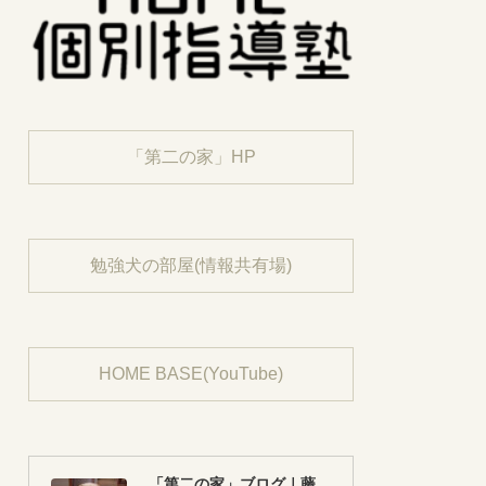
「第二の家」HP
勉強犬の部屋(情報共有場)
HOME BASE(YouTube)
「第二の家」ブログ｜藤沢市の個別指導塾のお話