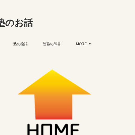
塾のお話
塾の物語
勉強の辞書
MORE