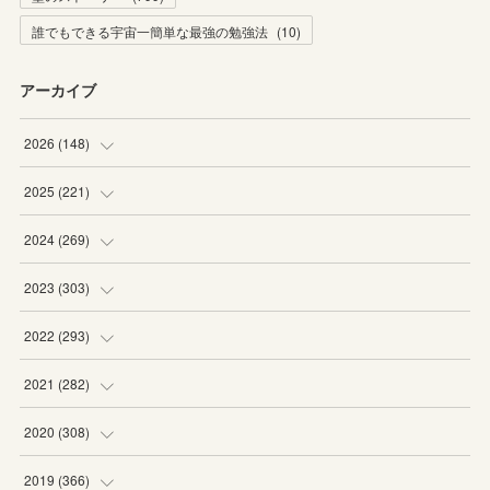
誰でもできる宇宙一簡単な最強の勉強法
(
10
)
アーカイブ
2026
(
148
)
(
6
)
2025
(
221
)
(
22
)
(
19
)
2024
(
269
)
(
20
)
(
20
)
(
16
)
2023
(
303
)
(
19
)
(
19
)
(
16
)
(
27
)
2022
(
293
)
(
21
)
(
20
)
(
21
)
(
25
)
(
18
)
2021
(
282
)
(
20
)
(
18
)
(
20
)
(
29
)
(
27
)
(
19
)
2020
(
308
)
(
19
)
(
21
)
(
16
)
(
25
)
(
26
)
(
23
)
(
22
)
2019
(
366
)