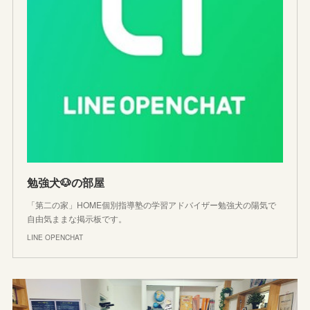
勉強犬🐶の部屋
「第二の家」HOME個別指導塾の学習アドバイザー勉強犬の陽気で
自由気ままな掲示板です。
LINE OPENCHAT