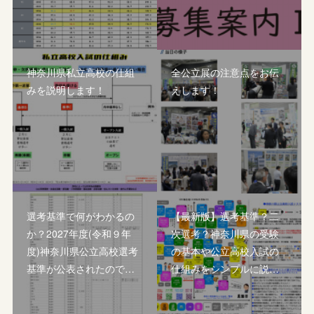
神奈川県私立高校の仕組
全公立展の注意点をお伝
みを説明します！
えします！
選考基準で何がわかるの
【最新版】選考基準？二
か？2027年度(令和９年
次選考？神奈川県の受験
度)神奈川県公立高校選考
の基本や公立高校入試の
基準が公表されたので…
仕組みをシンプルに説…