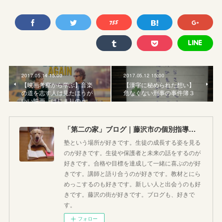
2017.05.14 15:00
2017.05.12 15:00
【映画考察から学ぶ】音楽
【漢字に秘められた想い】
の道を志す人は見たほうが
危なくない刑事の事件簿３
いい映画「はじまりのう…
「第二の家」ブログ｜藤沢市の個別指導塾のお話
塾という場所が好きです。生徒の成長する姿を見る
のが好きです。生徒や保護者と未来の話をするのが
好きです。合格や目標を達成して一緒に喜ぶのが好
きです。講師と語り合うのが好きです。教材とにら
めっこするのも好きです。新しい人と出会うのも好
きです。藤沢の街が好きです。ブログも、好きで
す。
フォロー