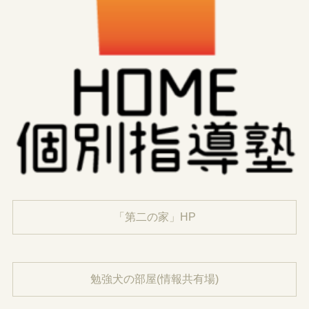
「第二の家」HP
勉強犬の部屋(情報共有場)