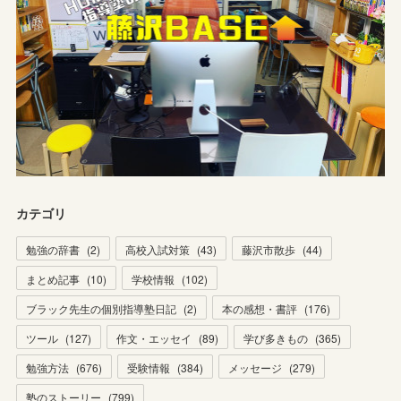
カテゴリ
勉強の辞書
(
2
)
高校入試対策
(
43
)
藤沢市散歩
(
44
)
まとめ記事
(
10
)
学校情報
(
102
)
ブラック先生の個別指導塾日記
(
2
)
本の感想・書評
(
176
)
ツール
(
127
)
作文・エッセイ
(
89
)
学び多きもの
(
365
)
勉強方法
(
676
)
受験情報
(
384
)
メッセージ
(
279
)
塾のストーリー
(
799
)