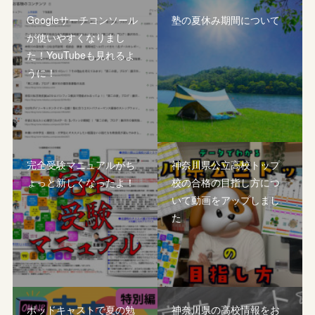
Googleサーチコンソール
塾の夏休み期間について
が使いやすくなりまし
た！YouTubeも見れるよ
うに！
完全受験マニュアルがち
神奈川県公立高校トップ
ょっと新しくなったよ！
校の合格の目指し方につ
いて動画をアップしまし
た
ポッドキャストで夏の勉
神奈川県の高校情報をお