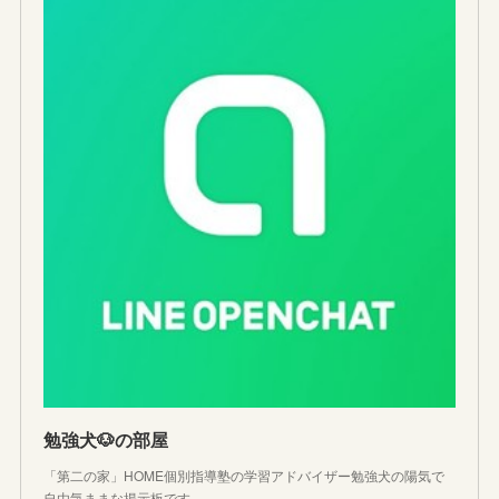
勉強犬🐶の部屋
「第二の家」HOME個別指導塾の学習アドバイザー勉強犬の陽気で
自由気ままな掲示板です。