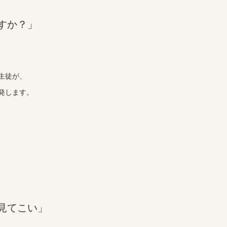
すか？」
生徒が、
発します。
見てこい」