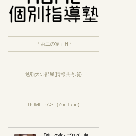
「第二の家」HP
勉強犬の部屋(情報共有場)
HOME BASE(YouTube)
「第二の家」ブログ｜藤沢市の個別指導塾のお話