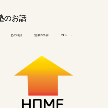
塾のお話
塾の物語
勉強の辞書
MORE