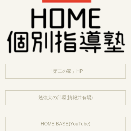
「第二の家」HP
勉強犬の部屋(情報共有場)
HOME BASE(YouTube)