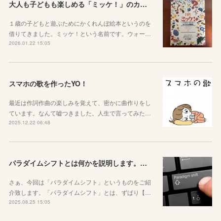
大人も子どもも楽しめる「ミッケ！」のカニに翻弄された話
１歳の子どもと遊ぶためにかくれんぼ絵本というのを
借りてきました。ミッケ！という名前です。ウォー…
2026.01.22 15:05
スマホの歌を作ったYO！
最近は作詞作曲の楽しみを覚えて、密かに曲作りをし
ています。なんて嘘つきました。人生で言ってみた…
2025.12.22 06:48
パラダイムシフトとは何かを説明します。あなたも使ってみましょう
さぁ、今回は「パラダイムシフト」というものをご紹
介致します。「パラダイムシフト」とは、ずばり【…
2025.08.25 15:05