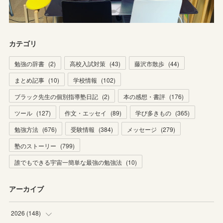
カテゴリ
勉強の辞書
(
2
)
高校入試対策
(
43
)
藤沢市散歩
(
44
)
まとめ記事
(
10
)
学校情報
(
102
)
ブラック先生の個別指導塾日記
(
2
)
本の感想・書評
(
176
)
ツール
(
127
)
作文・エッセイ
(
89
)
学び多きもの
(
365
)
勉強方法
(
676
)
受験情報
(
384
)
メッセージ
(
279
)
塾のストーリー
(
799
)
誰でもできる宇宙一簡単な最強の勉強法
(
10
)
アーカイブ
2026
(
148
)