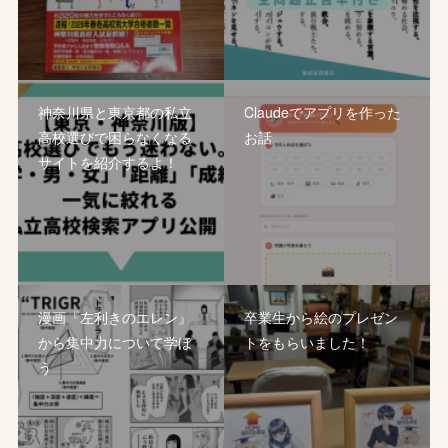
神奈川県と東京都の私立
Claudeでアプリを作った
高校選びで困らなくなる
お話
サイトを紹介するよ！
漫画『左利きのエレン』
卒業生から絵のプレゼン
から集中力について学ぼ
トをもらいました！
う