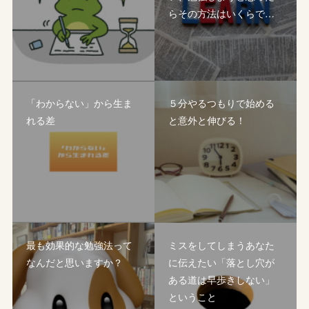
らその方法はいくらで…
「わからない」から生ま
５分やるつもりで始める
れる差
と意外と伸びる！
最も効果的な勉強法って
ミスをしてしまうあなた
なんだと思いますか？
に伝えたい「落とし穴が
ある道は早歩きしない」
ということ