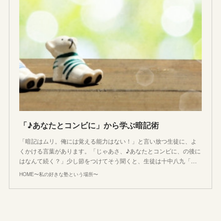
「♪あなたとコンビに」から学ぶ暗記術
「暗記はムリ。俺には覚える能力はない！」と言い放つ生徒に、よ
くかける言葉があります。「じゃあさ、♪あなたとコンビに、の後に
はなんて続く？」少し節をつけてそう聞くと、生徒は十中八九「…
HOME〜私の好きな塾という場所〜