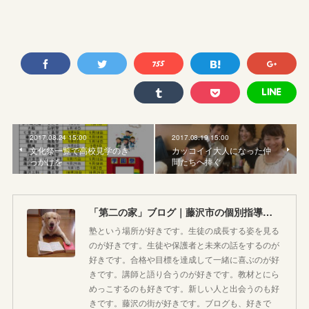
2017.08.24 15:00
2017.08.19 15:00
文化祭一覧で高校見学のき
カッコイイ大人になった仲
っかけを
間たちへ捧ぐ
「第二の家」ブログ｜藤沢市の個別指導塾のお話
塾という場所が好きです。生徒の成長する姿を見る
のが好きです。生徒や保護者と未来の話をするのが
好きです。合格や目標を達成して一緒に喜ぶのが好
きです。講師と語り合うのが好きです。教材とにら
めっこするのも好きです。新しい人と出会うのも好
きです。藤沢の街が好きです。ブログも、好きで