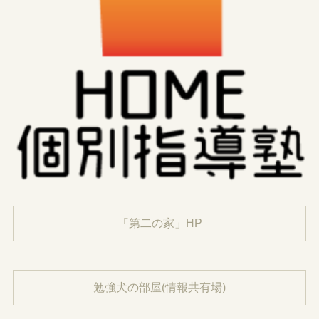
「第二の家」HP
勉強犬の部屋(情報共有場)