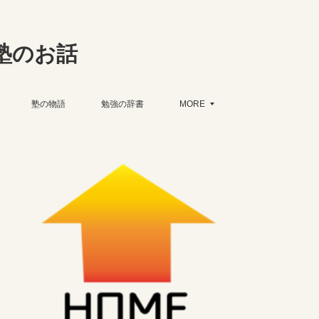
塾のお話
塾の物語
勉強の辞書
MORE