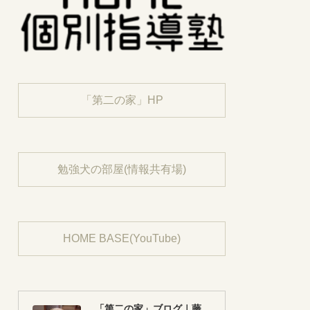
「第二の家」HP
勉強犬の部屋(情報共有場)
HOME BASE(YouTube)
「第二の家」ブログ｜藤沢市の個別指導塾のお話