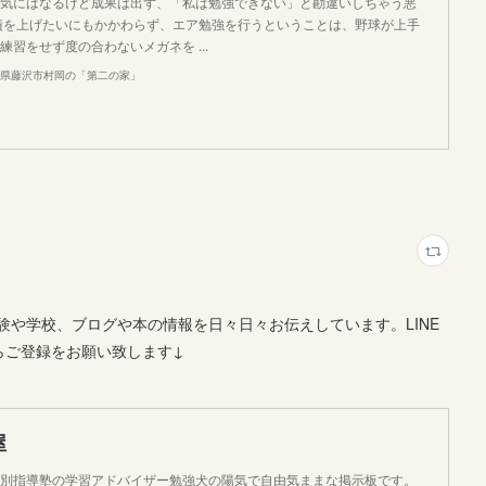
気にはなるけど成果は出ず、「私は勉強できない」と勘違いしちゃう悪
績を上げたいにもかかわらず、エア勉強を行うということは、野球が上手
習をせず度の合わないメガネを ...
川県藤沢市村岡の「第二の家」
や学校、ブログや本の情報を日々日々お伝えしています。LINE
らご登録をお願い致します↓
屋
個別指導塾の学習アドバイザー勉強犬の陽気で自由気ままな掲示板です。