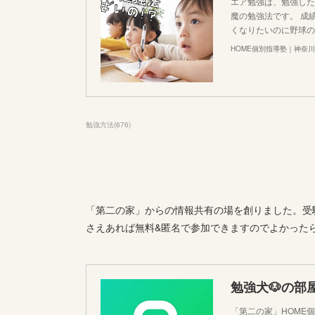
エア勉強は、勉強した
魔の勉強法です。 成
くなりたいのに野球の練
HOME個別指導塾｜神奈
勉強方法
(
676
)
「第二の家」からの情報共有の場を創りました。受験
さえあれば無料&匿名で参加できますのでよかった
勉強犬🐶の部
「第二の家」HOME