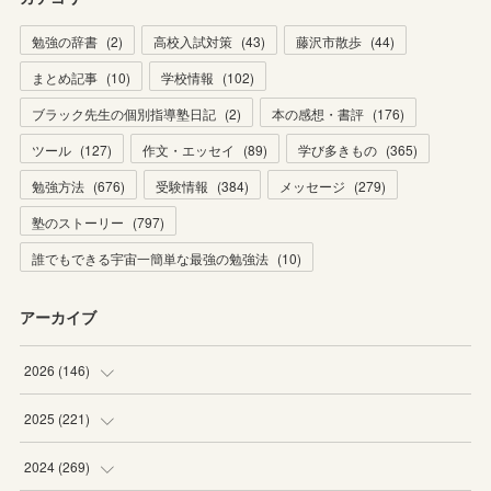
勉強の辞書
(
2
)
高校入試対策
(
43
)
藤沢市散歩
(
44
)
まとめ記事
(
10
)
学校情報
(
102
)
ブラック先生の個別指導塾日記
(
2
)
本の感想・書評
(
176
)
ツール
(
127
)
作文・エッセイ
(
89
)
学び多きもの
(
365
)
勉強方法
(
676
)
受験情報
(
384
)
メッセージ
(
279
)
塾のストーリー
(
797
)
誰でもできる宇宙一簡単な最強の勉強法
(
10
)
アーカイブ
2026
(
146
)
(
4
)
2025
(
221
)
(
22
)
(
19
)
2024
(
269
)