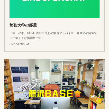
勉強犬🐶の部屋
「第二の家」HOME個別指導塾の学習アドバイザー勉強犬の陽気で
自由気ままな掲示板です。
LINE OPENCHAT