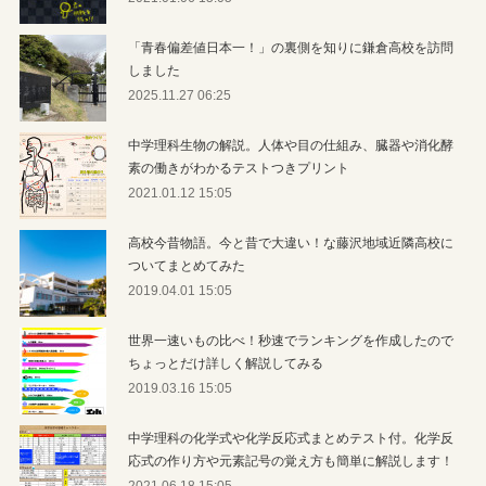
「青春偏差値日本一！」の裏側を知りに鎌倉高校を訪問
しました
2025.11.27 06:25
中学理科生物の解説。人体や目の仕組み、臓器や消化酵
素の働きがわかるテストつきプリント
2021.01.12 15:05
高校今昔物語。今と昔で大違い！な藤沢地域近隣高校に
ついてまとめてみた
2019.04.01 15:05
世界一速いもの比べ！秒速でランキングを作成したので
ちょっとだけ詳しく解説してみる
2019.03.16 15:05
中学理科の化学式や化学反応式まとめテスト付。化学反
応式の作り方や元素記号の覚え方も簡単に解説します！