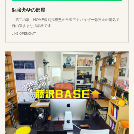
勉強犬🐶の部屋
「第二の家」HOME個別指導塾の学習アドバイザー勉強犬の陽気で
自由気ままな掲示板です。
LINE OPENCHAT