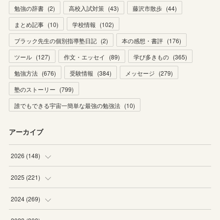
勉強の辞書
(
2
)
高校入試対策
(
43
)
藤沢市散歩
(
44
)
まとめ記事
(
10
)
学校情報
(
102
)
ブラック先生の個別指導塾日記
(
2
)
本の感想・書評
(
176
)
ツール
(
127
)
作文・エッセイ
(
89
)
学び多きもの
(
365
)
勉強方法
(
676
)
受験情報
(
384
)
メッセージ
(
279
)
塾のストーリー
(
799
)
誰でもできる宇宙一簡単な最強の勉強法
(
10
)
アーカイブ
2026
(
148
)
(
6
)
2025
(
221
)
(
22
)
(
19
)
2024
(
269
)
(
20
)
(
20
)
(
16
)