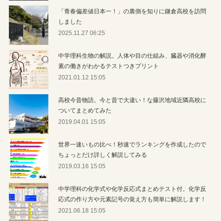
「青春偏差値日本一！」の裏側を知りに鎌倉高校を訪問
しました
2025.11.27 06:25
中学理科生物の解説。人体や目の仕組み、臓器や消化酵
素の働きがわかるテストつきプリント
2021.01.12 15:05
高校今昔物語。今と昔で大違い！な藤沢地域近隣高校に
ついてまとめてみた
2019.04.01 15:05
世界一速いもの比べ！秒速でランキングを作成したので
ちょっとだけ詳しく解説してみる
2019.03.16 15:05
中学理科の化学式や化学反応式まとめテスト付。化学反
応式の作り方や元素記号の覚え方も簡単に解説します！
2021.06.18 15:05