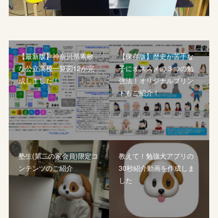
【最新版】神奈川県素敵
【保存版】歴史が苦手な
な公立高校一覧図12が完
子にオススメの３つの勉
成しました！
強法！オリジナルプリン
トもご紹介！
塾生(第二の家会員)限定コ
教えて！勉強犬アプリの
ンテンツのご紹介
30秒紹介動画を作成しま
した