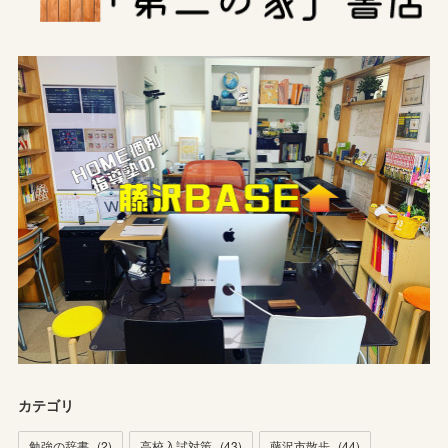
カテゴリ
勉強の辞書
(
2
)
高校入試対策
(
43
)
藤沢市散歩
(
44
)