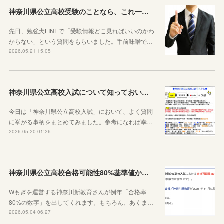
神奈川県公立高校受験のことなら、これ一本でOKです
先日、勉強犬LINEで「受験情報どこ見ればいいのかわ
からない」という質問をもらいました。手前味噌で…
2026.05.21 15:05
神奈川県公立高校入試について知っておいた方がいい10のこと
今日は「神奈川県公立高校入試」において、よく質問
に挙がる事柄をまとめてみました。参考になれば幸…
2026.05.20 01:26
神奈川県公立高校合格可能性80%基準値からわかること
Wもぎを運営する神奈川新教育さんが例年「合格率
80%の数字」を出してくれます。もちろん、あくま…
2026.05.04 06:27