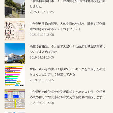
「青春偏差値日本一！」の裏側を知りに鎌倉高校を訪問
しました
2025.11.27 06:25
中学理科生物の解説。人体や目の仕組み、臓器や消化酵
素の働きがわかるテストつきプリント
2021.01.12 15:05
高校今昔物語。今と昔で大違い！な藤沢地域近隣高校に
ついてまとめてみた
2019.04.01 15:05
世界一速いもの比べ！秒速でランキングを作成したので
ちょっとだけ詳しく解説してみる
2019.03.16 15:05
中学理科の化学式や化学反応式まとめテスト付。化学反
応式の作り方や元素記号の覚え方も簡単に解説します！
2021.06.18 15:05