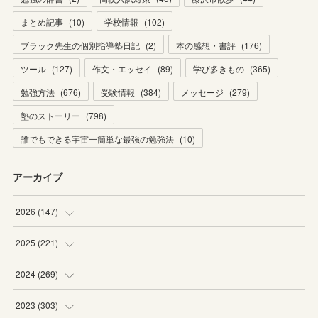
まとめ記事
(
10
)
学校情報
(
102
)
ブラック先生の個別指導塾日記
(
2
)
本の感想・書評
(
176
)
ツール
(
127
)
作文・エッセイ
(
89
)
学び多きもの
(
365
)
勉強方法
(
676
)
受験情報
(
384
)
メッセージ
(
279
)
塾のストーリー
(
798
)
誰でもできる宇宙一簡単な最強の勉強法
(
10
)
アーカイブ
2026
(
147
)
(
5
)
2025
(
221
)
(
22
)
(
19
)
2024
(
269
)
(
20
)
(
20
)
(
16
)
2023
(
303
)