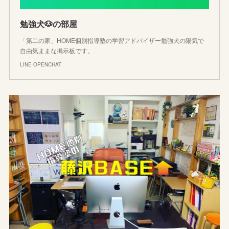
勉強犬🐶の部屋
「第二の家」HOME個別指導塾の学習アドバイザー勉強犬の陽気で
自由気ままな掲示板です。
LINE OPENCHAT