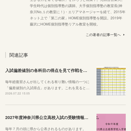
学生時代は個別指導塾の講師。大手個別指導塾の教室長(神
奈川No,１の教室に！)・エリアマネージャーを経て、2015年
ネット上で「第二の家」HOME個別指導塾を開設。2019年
藤沢にHOME個別指導塾リアル教室を開校。
この著者の記事一覧へ
関連記事
入試偏差値別の各科目の得点を見て作戦を練ろう！
毎年総復習さんが出してくれる有り難い情報の一つに
「偏差値別の入試得点」があります。これを見ると…
2026.07.22 15:05
2027年度神奈川県公立高校入試の受験情報のまとめ【実施要項・募集案内等】
毎年７月の頭に県から公表されるものがあります。