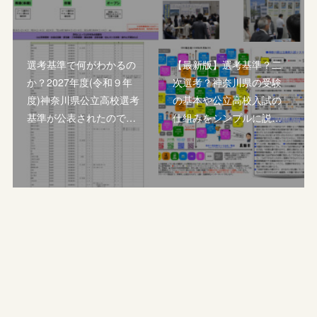
選考基準で何がわかるの
【最新版】選考基準？二
か？2027年度(令和９年
次選考？神奈川県の受験
度)神奈川県公立高校選考
の基本や公立高校入試の
基準が公表されたので…
仕組みをシンプルに説…