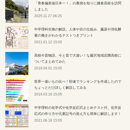
「青春偏差値日本一！」の裏側を知りに鎌倉高校を訪問
しました
2025.11.27 06:25
中学理科生物の解説。人体や目の仕組み、臓器や消化酵
素の働きがわかるテストつきプリント
2021.01.12 15:05
高校今昔物語。今と昔で大違い！な藤沢地域近隣高校に
ついてまとめてみた
2019.04.01 15:05
世界一速いもの比べ！秒速でランキングを作成したので
ちょっとだけ詳しく解説してみる
2019.03.16 15:05
中学理科の化学式や化学反応式まとめテスト付。化学反
応式の作り方や元素記号の覚え方も簡単に解説します！
2021.06.18 15:05