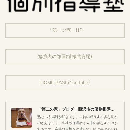
「第二の家」HP
勉強犬の部屋(情報共有場)
HOME BASE(YouTube)
「第二の家」ブログ｜藤沢市の個別指導塾のお話
塾という場所が好きです。生徒の成長する姿を見る
のが好きです。生徒や保護者と未来の話をするのが
好きです。合格や目標を達成して一緒に喜ぶのが好