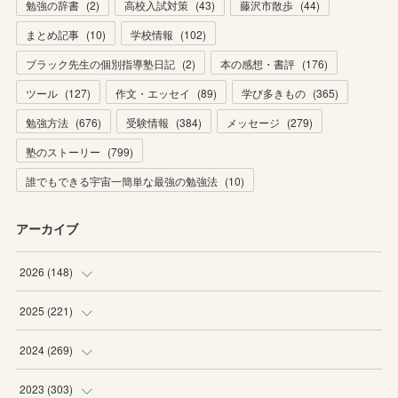
勉強の辞書
(
2
)
高校入試対策
(
43
)
藤沢市散歩
(
44
)
まとめ記事
(
10
)
学校情報
(
102
)
ブラック先生の個別指導塾日記
(
2
)
本の感想・書評
(
176
)
ツール
(
127
)
作文・エッセイ
(
89
)
学び多きもの
(
365
)
勉強方法
(
676
)
受験情報
(
384
)
メッセージ
(
279
)
塾のストーリー
(
799
)
誰でもできる宇宙一簡単な最強の勉強法
(
10
)
アーカイブ
2026
(
148
)
(
6
)
2025
(
221
)
(
22
)
(
19
)
2024
(
269
)
(
20
)
(
20
)
(
16
)
2023
(
303
)