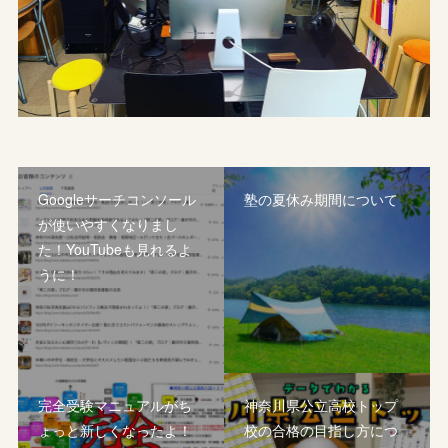
Googleサーチコンソール
塾の夏休み期間について
が使いやすくなりまし
た！YouTubeも見れるよ
うに！
完全受験マニュアルがち
神奈川県公立高校トップ
ょっと新しくなったよ！
校の合格の目指し方につ