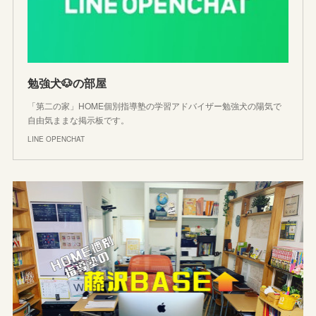
勉強犬🐶の部屋
「第二の家」HOME個別指導塾の学習アドバイザー勉強犬の陽気で
自由気ままな掲示板です。
LINE OPENCHAT