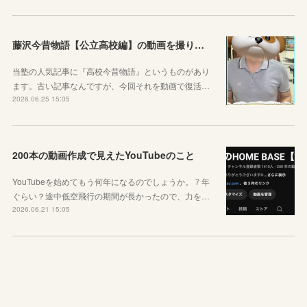
藤沢今昔物語【公立高校編】の動画を撮りました！
当塾の人気記事に『高校今昔物語』というものがあり
ます。古い記事なんですが、今回それを動画で復活…
2026.06.25 15:05
200本の動画作成で見えたYouTubeのこと
YouTubeを始めてもう何年になるのでしょうか。７年
ぐらい？途中低空飛行の期間が長かったので、力を…
2026.06.21 15:05