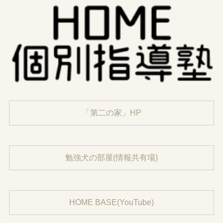
「第二の家」HP
勉強犬の部屋(情報共有場)
HOME BASE(YouTube)