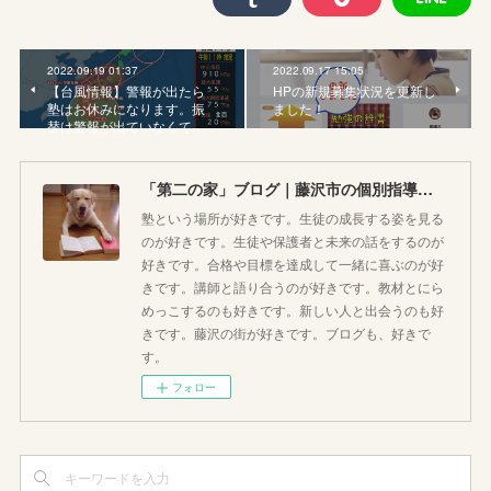
2022.09.19 01:37
2022.09.17 15:05
【台風情報】警報が出たら
HPの新規募集状況を更新し
塾はお休みになります。振
ました！
替は警報が出ていなくて…
「第二の家」ブログ｜藤沢市の個別指導塾のお話
塾という場所が好きです。生徒の成長する姿を見る
のが好きです。生徒や保護者と未来の話をするのが
好きです。合格や目標を達成して一緒に喜ぶのが好
きです。講師と語り合うのが好きです。教材とにら
めっこするのも好きです。新しい人と出会うのも好
きです。藤沢の街が好きです。ブログも、好きで
す。
フォロー