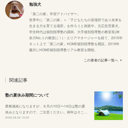
勉強犬
「第二の家」学習アドバイザー。
世界中に「第二の家」＝「子どもたちの居場所であり未来を
生きる力を育てる場所」を作ろうと画策中。元広告営業犬。
学生時代は個別指導塾の講師。大手個別指導塾の教室長(神
奈川No,１の教室に！)・エリアマネージャーを経て、2015年
ネット上で「第二の家」HOME個別指導塾を開設。2019年
藤沢にHOME個別指導塾リアル教室を開校。
この著者の記事一覧へ
関連記事
塾の夏休み期間について
業務連絡になりますが、８月の10日〜14日は塾の夏
休みとなりますので、ご注意ください。例年はそこ…
2026.08.06 15:05