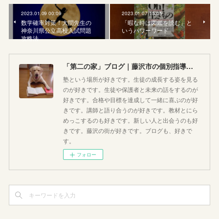
2023.01.09 00:09
2023.01.07 15:05
数学確率対策！大問先生の
「暇な時は図鑑を読む」と
神奈川県公立高校入試問題
いうパワーワード
攻略法
「第二の家」ブログ｜藤沢市の個別指導塾のお話
塾という場所が好きです。生徒の成長する姿を見る
のが好きです。生徒や保護者と未来の話をするのが
好きです。合格や目標を達成して一緒に喜ぶのが好
きです。講師と語り合うのが好きです。教材とにら
めっこするのも好きです。新しい人と出会うのも好
きです。藤沢の街が好きです。ブログも、好きで
す。
フォロー