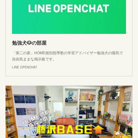
勉強犬🐶の部屋
「第二の家」HOME個別指導塾の学習アドバイザー勉強犬の陽気で
自由気ままな掲示板です。
LINE OPENCHAT