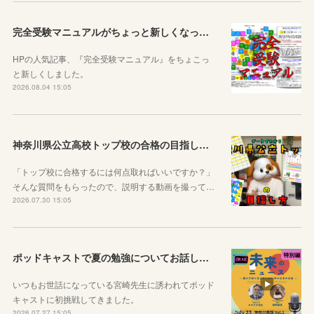
完全受験マニュアルがちょっと新しくなったよ！
HPの人気記事、『完全受験マニュアル』をちょこっ
と新しくしました。
2026.08.04 15:05
神奈川県公立高校トップ校の合格の目指し方について動画をアップしました
「トップ校に合格するには何点取ればいいですか？」
そんな質問をもらったので、説明する動画を撮って…
2026.07.30 15:05
ポッドキャストで夏の勉強についてお話ししています！
いつもお世話になっている宮崎先生に誘われてポッド
キャストに初挑戦してきました。
2026.07.27 15:05