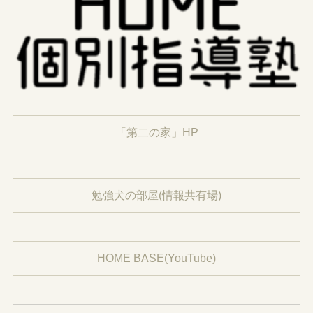
「第二の家」HP
勉強犬の部屋(情報共有場)
HOME BASE(YouTube)