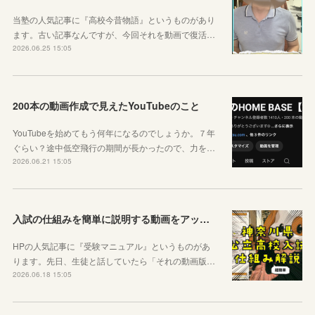
当塾の人気記事に『高校今昔物語』というものがあり
ます。古い記事なんですが、今回それを動画で復活…
2026.06.25 15:05
200本の動画作成で見えたYouTubeのこと
YouTubeを始めてもう何年になるのでしょうか。７年
ぐらい？途中低空飛行の期間が長かったので、力を…
2026.06.21 15:05
入試の仕組みを簡単に説明する動画をアップしました
HPの人気記事に『受験マニュアル』というものがあ
ります。先日、生徒と話していたら「それの動画版…
2026.06.18 15:05