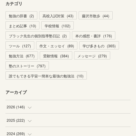
カテゴリ
勉強の辞書
(
2
)
高校入試対策
(
43
)
藤沢市散歩
(
44
)
まとめ記事
(
10
)
学校情報
(
102
)
ブラック先生の個別指導塾日記
(
2
)
本の感想・書評
(
176
)
ツール
(
127
)
作文・エッセイ
(
89
)
学び多きもの
(
365
)
勉強方法
(
677
)
受験情報
(
384
)
メッセージ
(
279
)
塾のストーリー
(
797
)
誰でもできる宇宙一簡単な最強の勉強法
(
10
)
アーカイブ
2026
(
146
)
(
4
)
2025
(
222
)
(
22
)
(
19
)
2024
(
269
)