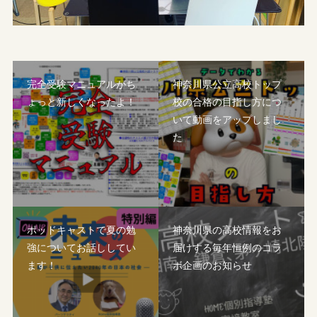
完全受験マニュアルがち
神奈川県公立高校トップ
ょっと新しくなったよ！
校の合格の目指し方につ
いて動画をアップしまし
た
ポッドキャストで夏の勉
神奈川県の高校情報をお
強についてお話ししてい
届けする毎年恒例のコラ
ます！
ボ企画のお知らせ