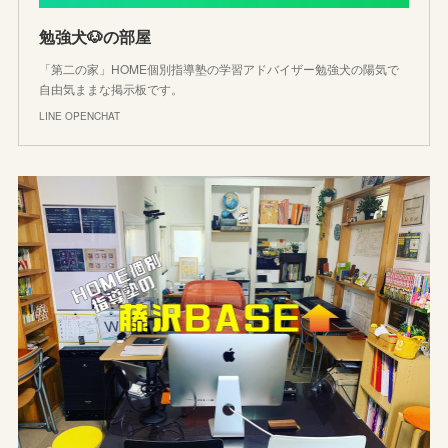
勉強犬🐶の部屋
「第二の家」HOME個別指導塾の学習アドバイザー勉強犬の陽気で
自由気ままな掲示板です。
LINE OPENCHAT