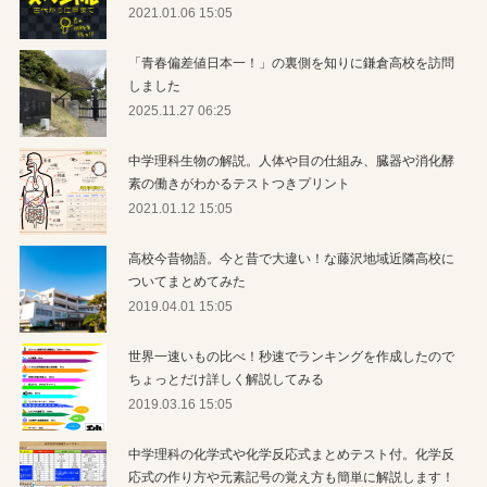
2021.01.06 15:05
「青春偏差値日本一！」の裏側を知りに鎌倉高校を訪問
しました
2025.11.27 06:25
中学理科生物の解説。人体や目の仕組み、臓器や消化酵
素の働きがわかるテストつきプリント
2021.01.12 15:05
高校今昔物語。今と昔で大違い！な藤沢地域近隣高校に
ついてまとめてみた
2019.04.01 15:05
世界一速いもの比べ！秒速でランキングを作成したので
ちょっとだけ詳しく解説してみる
2019.03.16 15:05
中学理科の化学式や化学反応式まとめテスト付。化学反
応式の作り方や元素記号の覚え方も簡単に解説します！