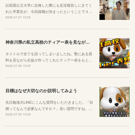
以前国公立大学に合格した際にも近況報告しにきてく
れた卒業生が、今回就職が決まったということで３…
2026.07.07 15:05
神奈川県の私立高校のティアー表を見ながら話す動画を作りました！
タイトルで全てを語ってしまいましたね。塾にある資
料を見ながら生徒が作ってくれたティアー表をもと…
2026.07.06 15:05
目標はなぜ大切なのか説明してみよう
先日勉強犬LINEにこんな質問をいただきました。「目
標ってなんで必要なんですか？」良い質問ですね。…
2026.07.02 15:05