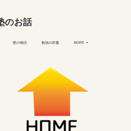
塾のお話
塾の物語
勉強の辞書
MORE