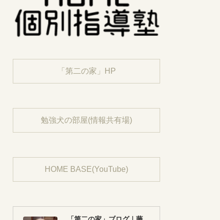
「第二の家」HP
勉強犬の部屋(情報共有場)
HOME BASE(YouTube)
「第二の家」ブログ｜藤沢市の個別指導塾のお話