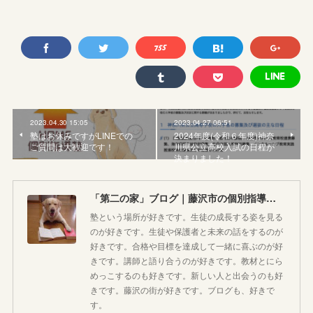
2023.04.30 15:05
2023.04.27 06:51
塾はお休みですがLINEでの
2024年度(令和６年度)神奈
ご質問は大歓迎です！
川県公立高校入試の日程が
決まりました！
「第二の家」ブログ｜藤沢市の個別指導塾のお話
塾という場所が好きです。生徒の成長する姿を見る
のが好きです。生徒や保護者と未来の話をするのが
好きです。合格や目標を達成して一緒に喜ぶのが好
きです。講師と語り合うのが好きです。教材とにら
めっこするのも好きです。新しい人と出会うのも好
きです。藤沢の街が好きです。ブログも、好きで
す。