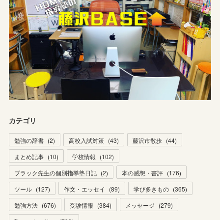
カテゴリ
勉強の辞書
(
2
)
高校入試対策
(
43
)
藤沢市散歩
(
44
)
まとめ記事
(
10
)
学校情報
(
102
)
ブラック先生の個別指導塾日記
(
2
)
本の感想・書評
(
176
)
ツール
(
127
)
作文・エッセイ
(
89
)
学び多きもの
(
365
)
勉強方法
(
676
)
受験情報
(
384
)
メッセージ
(
279
)