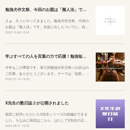
勉強犬作文祭、今回のお題は「擬人法」です！
さぁ、久々にやってきました。勉強犬作文祭。今回の
お題は『擬人法』です。生徒に出したついでに、自…
2025.10.08 15:05
学ぶすべての人を言葉の力で応援！勉強短歌集「学火」【作品随時募集中】
今年もこの季節です。第三回勉強犬作文祭への沢山の
ご応募、ありがとうございます。テーマは「短歌」…
2025.01.13 15:05
X先生の塾日誌２が公開されました
前回ご好評いただいたX先生シリーズの続編ができま
した。ちなみに前回はこちら。はたしてX先生の正…
2024.06.01 15:05