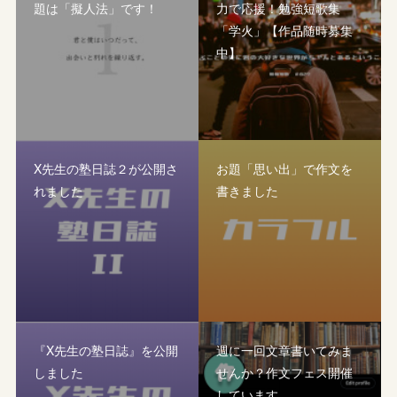
題は「擬人法」です！
力で応援！勉強短歌集
「学火」【作品随時募集
中】
X先生の塾日誌２が公開さ
お題「思い出」で作文を
れました
書きました
『X先生の塾日誌』を公開
週に一回文章書いてみま
しました
せんか？作文フェス開催
しています