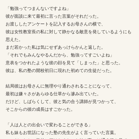
「勉強ってつまんないですよね」
彼が面談に来て最初に言った言葉がそれだった。
お渡ししたアンケートを記入するお母さんの横で、
彼は女性教室長の私に対して静かなる敵意を発しているようにも
思えた。
まだ若かった私は気にせずあっけらかんと返した。
「それでもみんなやるんだから、勉強ってすごいよね」
意表をつかれたような彼の顔を見て「しまった」と思った。
彼は、私の塾の開校初日に現れた初めての生徒だった。
結局彼はお母さんに無理やり通わされることになって、
最初は嫌々さがあらゆる仕草から滲み出ていた。
だけど、しばらくして、彼と気の合う講師が見つかって、
そこからの彼の成長はすごかった。
「人は人との出会いで変わることができる」
私も妹もお世話になった塾の先生がよく言っていた言葉。