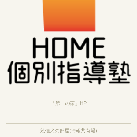
「第二の家」HP
勉強犬の部屋(情報共有場)