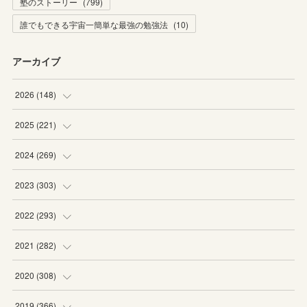
塾のストーリー
(
799
)
誰でもできる宇宙一簡単な最強の勉強法
(
10
)
アーカイブ
2026
(
148
)
(
6
)
2025
(
221
)
(
22
)
(
19
)
2024
(
269
)
(
20
)
(
20
)
(
16
)
2023
(
303
)
(
19
)
(
19
)
(
16
)
(
27
)
2022
(
293
)
(
21
)
(
20
)
(
21
)
(
25
)
(
18
)
2021
(
282
)
(
20
)
(
18
)
(
20
)
(
29
)
(
27
)
(
19
)
2020
(
308
)
(
19
)
(
21
)
(
16
)
(
25
)
(
26
)
(
23
)
(
22
)
2019
(
366
)