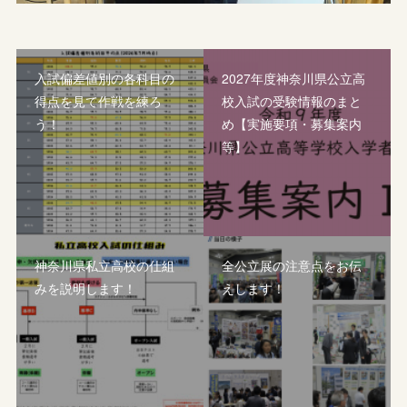
入試偏差値別の各科目の
2027年度神奈川県公立高
得点を見て作戦を練ろ
校入試の受験情報のまと
う！
め【実施要項・募集案内
等】
神奈川県私立高校の仕組
全公立展の注意点をお伝
みを説明します！
えします！