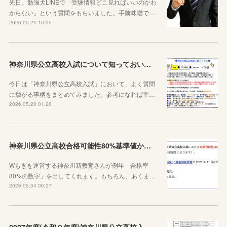
先日、勉強犬LINEで「受験情報どこ見ればいいのかわ
からない」という質問をもらいました。手前味噌で…
2026.05.21 15:05
神奈川県公立高校入試について知っておいた方がいい10のこと
今日は「神奈川県公立高校入試」において、よく質問
に挙がる事柄をまとめてみました。参考になれば幸…
2026.05.20 01:26
神奈川県公立高校合格可能性80%基準値からわかること
Wもぎを運営する神奈川新教育さんが例年「合格率
80%の数字」を出してくれます。もちろん、あくま…
2026.05.04 06:27