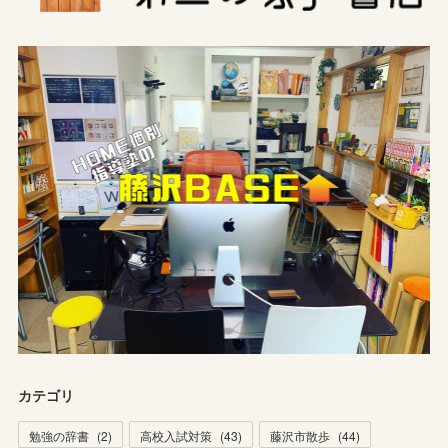
カテゴリ
勉強の辞書
(
2
)
高校入試対策
(
43
)
藤沢市散歩
(
44
)