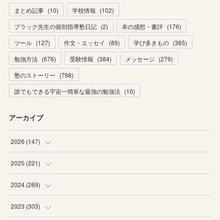
まとめ記事
(
10
)
学校情報
(
102
)
ブラック先生の個別指導塾日記
(
2
)
本の感想・書評
(
176
)
ツール
(
127
)
作文・エッセイ
(
89
)
学び多きもの
(
365
)
勉強方法
(
676
)
受験情報
(
384
)
メッセージ
(
279
)
塾のストーリー
(
798
)
誰でもできる宇宙一簡単な最強の勉強法
(
10
)
アーカイブ
2026
(
147
)
(
5
)
2025
(
221
)
(
22
)
(
19
)
2024
(
269
)
(
20
)
(
20
)
(
16
)
2023
(
303
)