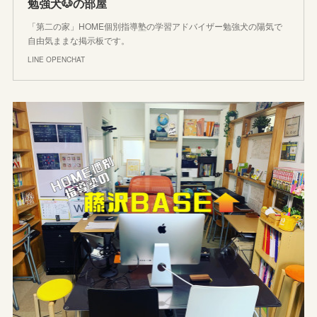
勉強犬🐶の部屋
「第二の家」HOME個別指導塾の学習アドバイザー勉強犬の陽気で
自由気ままな掲示板です。
LINE OPENCHAT