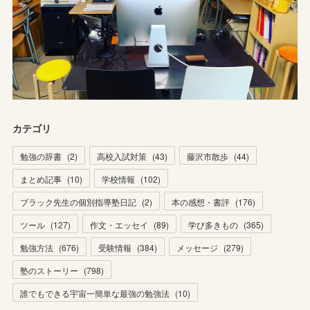
カテゴリ
勉強の辞書
(
2
)
高校入試対策
(
43
)
藤沢市散歩
(
44
)
まとめ記事
(
10
)
学校情報
(
102
)
ブラック先生の個別指導塾日記
(
2
)
本の感想・書評
(
176
)
ツール
(
127
)
作文・エッセイ
(
89
)
学び多きもの
(
365
)
勉強方法
(
676
)
受験情報
(
384
)
メッセージ
(
279
)
塾のストーリー
(
798
)
誰でもできる宇宙一簡単な最強の勉強法
(
10
)