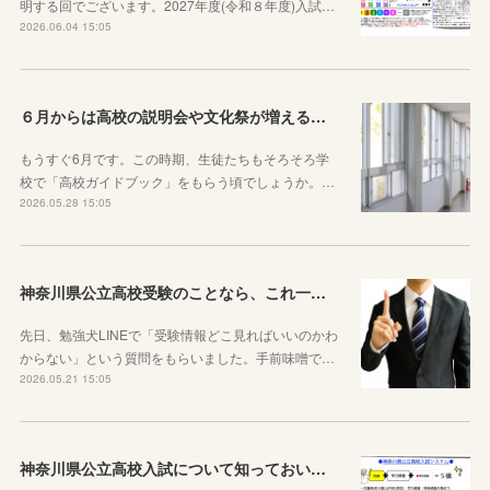
明する回でございます。2027年度(令和８年度)入試…
2026.06.04 15:05
６月からは高校の説明会や文化祭が増えることを知っておきましょう
もうすぐ6月です。この時期、生徒たちもそろそろ学
校で「高校ガイドブック」をもらう頃でしょうか。…
2026.05.28 15:05
神奈川県公立高校受験のことなら、これ一本でOKです
先日、勉強犬LINEで「受験情報どこ見ればいいのかわ
からない」という質問をもらいました。手前味噌で…
2026.05.21 15:05
神奈川県公立高校入試について知っておいた方がいい10のこと