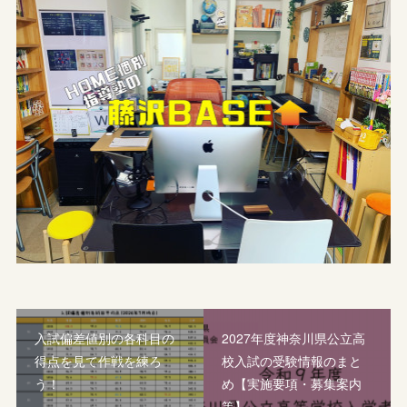
入試偏差値別の各科目の
2027年度神奈川県公立高
得点を見て作戦を練ろ
校入試の受験情報のまと
う！
め【実施要項・募集案内
等】