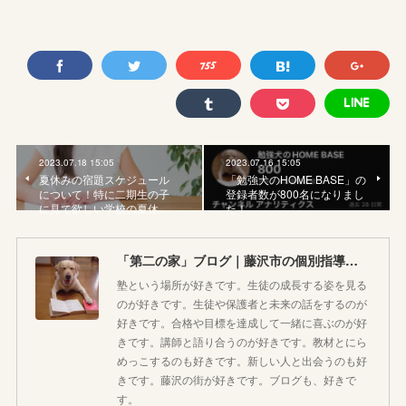
2023.07.18 15:05
2023.07.16 15:05
夏休みの宿題スケジュール
「勉強犬のHOME BASE」の
について！特に二期生の子
登録者数が800名になりまし
に見て欲しい学校の夏休…
た！
「第二の家」ブログ｜藤沢市の個別指導塾のお話
塾という場所が好きです。生徒の成長する姿を見る
のが好きです。生徒や保護者と未来の話をするのが
好きです。合格や目標を達成して一緒に喜ぶのが好
きです。講師と語り合うのが好きです。教材とにら
めっこするのも好きです。新しい人と出会うのも好
きです。藤沢の街が好きです。ブログも、好きで
す。