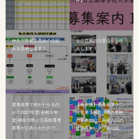
神奈川県私立高校の仕組
全公立展の注意点をお伝
みを説明します！
えします！
選考基準で何がわかるの
【最新版】選考基準？二
か？2027年度(令和９年
次選考？神奈川県の受験
度)神奈川県公立高校選考
の基本や公立高校入試の
基準が公表されたので…
仕組みをシンプルに説…