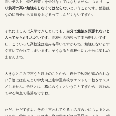
高いテスト「特色検査」を受けなくてはなりません。つまり、
よ
り負荷の高い勉強をしなくてはならない
ということです。勉強嫌
なのに自分から負荷を上げるってしんどくないですか。
それによしんば入学できたとしても、
自分で勉強を頑張れないと
入ってからがしんどい
です。高校生の内容って本当難しいです
し、こういった高校達は進みも早いですからね。勉強しないとす
ぐ置いてかれてしまいます。そうなると高校生活も十分に楽しめ
ませんよね。
大きなところで言うと以上のことから、自分で勉強が進められな
い子達にはあんまり学力向上進学重点校やエントリー校をオスス
メしません。合格とは「格に合う」ということですから、言われ
てやる時点で格落ちですね。
ただ、ただですよ。その「言われてやる」の度合いにもよると思
います。学年によっては大人側の働きがけが重要でしょうし、能