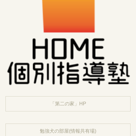
「第二の家」HP
勉強犬の部屋(情報共有場)