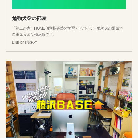
勉強犬🐶の部屋
「第二の家」HOME個別指導塾の学習アドバイザー勉強犬の陽気で
自由気ままな掲示板です。
LINE OPENCHAT