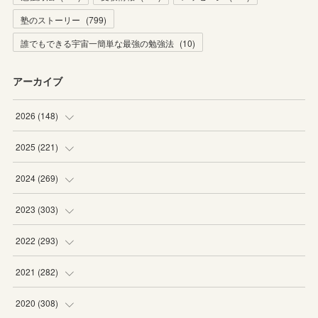
塾のストーリー
(
799
)
誰でもできる宇宙一簡単な最強の勉強法
(
10
)
アーカイブ
2026
(
148
)
(
6
)
2025
(
221
)
(
22
)
(
19
)
2024
(
269
)
(
20
)
(
20
)
(
16
)
2023
(
303
)
(
19
)
(
19
)
(
16
)
(
27
)
2022
(
293
)
(
21
)
(
20
)
(
21
)
(
25
)
(
18
)
2021
(
282
)
(
20
)
(
18
)
(
20
)
(
29
)
(
27
)
(
19
)
2020
(
308
)