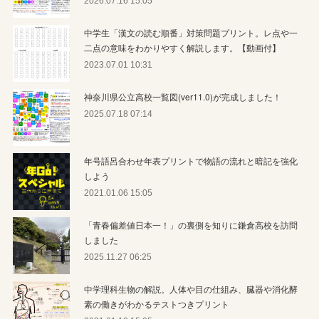
2026.07.16 15:05
中学生「漢文の読む順番」対策問題プリント。レ点や一
二点の意味をわかりやすく解説します。【動画付】
2023.07.01 10:31
神奈川県公立高校一覧図(ver11.0)が完成しました！
2025.07.18 07:14
年号語呂合わせ年表プリントで物語の流れと暗記を強化
しよう
2021.01.06 15:05
「青春偏差値日本一！」の裏側を知りに鎌倉高校を訪問
しました
2025.11.27 06:25
中学理科生物の解説。人体や目の仕組み、臓器や消化酵
素の働きがわかるテストつきプリント