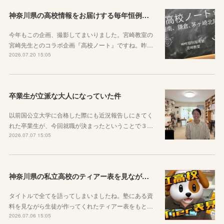
神奈川県の高校情報をお届けする毎年恒例のコラボ企画のお知らせ
今年もこの企画、撮影してまいりました。宮崎教室の
宮崎先生とのコラボ企画『高校ノート』ですね。昨…
2026.07.20 15:05
卒業生が立派な大人になっていた件
以前国公立大学に合格した際にも近況報告しにきてく
れた卒業生が、今回就職が決まったということで３…
2026.07.07 15:05
神奈川県の私立高校のティアー表を見ながら話す動画を作りました！
タイトルで全てを語ってしまいましたね。塾にある資
料を見ながら生徒が作ってくれたティアー表をもと…
2026.07.06 15:05