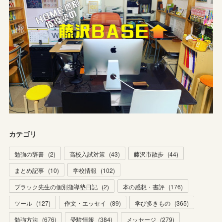
カテゴリ
勉強の辞書
(
2
)
高校入試対策
(
43
)
藤沢市散歩
(
44
)
まとめ記事
(
10
)
学校情報
(
102
)
ブラック先生の個別指導塾日記
(
2
)
本の感想・書評
(
176
)
ツール
(
127
)
作文・エッセイ
(
89
)
学び多きもの
(
365
)
勉強方法
(
676
)
受験情報
(
384
)
メッセージ
(
279
)