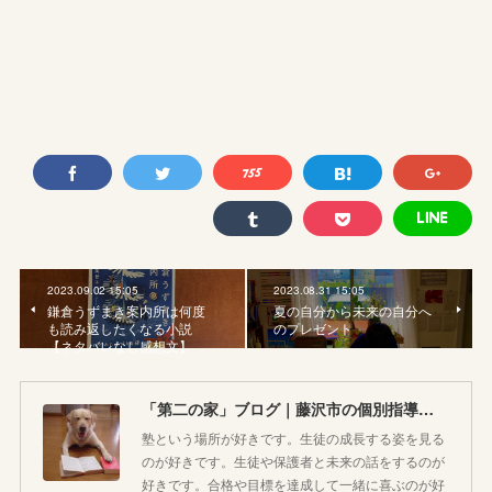
2023.09.02 15:05
2023.08.31 15:05
鎌倉うずまき案内所は何度
夏の自分から未来の自分へ
も読み返したくなる小説
のプレゼント
【ネタバレなし感想文】
「第二の家」ブログ｜藤沢市の個別指導塾のお話
塾という場所が好きです。生徒の成長する姿を見る
のが好きです。生徒や保護者と未来の話をするのが
好きです。合格や目標を達成して一緒に喜ぶのが好