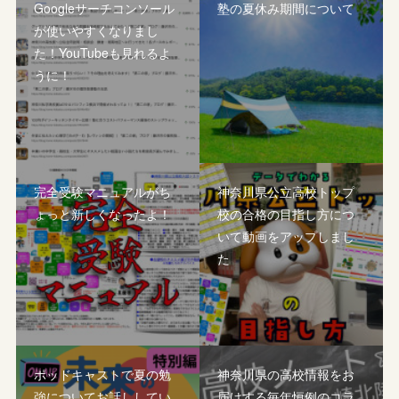
Googleサーチコンソール
塾の夏休み期間について
が使いやすくなりまし
た！YouTubeも見れるよ
うに！
完全受験マニュアルがち
神奈川県公立高校トップ
ょっと新しくなったよ！
校の合格の目指し方につ
いて動画をアップしまし
た
ポッドキャストで夏の勉
神奈川県の高校情報をお
強についてお話ししてい
届けする毎年恒例のコラ