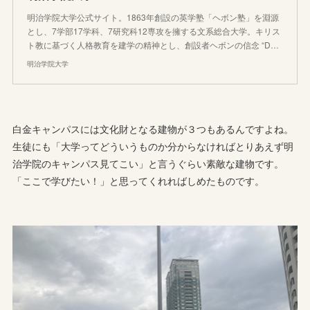
明治学院大学公式サイト。1863年創設の英学塾「ヘボン塾」を淵源
とし、7学部17学科、7研究科12専攻を擁する文系総合大学。キリス
ト教に基づく人格教育を建学の精神とし、創設者ヘボンの信念 “D…
明治学院大学
白金キャンパスには文化財となる建物が３つもあるんですよね。
生徒にも「大学ってどういうものか分からなければとりあえず明
治学院のキャンパス見てこい」と言うぐらい素敵な建物です。
「ここで学びたい！」と思ってくれればしめたものです。