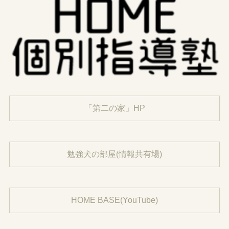
「第二の家」HP
勉強犬の部屋(情報共有場)
HOME BASE(YouTube)