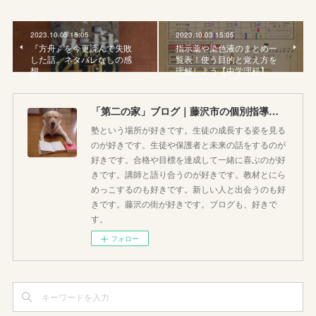
2023.10.05 15:05
2023.10.03 15:05
『方舟』を今更読んで失敗
指示薬や染色液のまとめ一
した話。ネタバレなしの感
覧表！使う目的と覚え方を
想。
理解しよう【中学理科】
「第二の家」ブログ｜藤沢市の個別指導塾のお話
塾という場所が好きです。生徒の成長する姿を見る
のが好きです。生徒や保護者と未来の話をするのが
好きです。合格や目標を達成して一緒に喜ぶのが好
きです。講師と語り合うのが好きです。教材とにら
めっこするのも好きです。新しい人と出会うのも好
きです。藤沢の街が好きです。ブログも、好きで
す。
フォロー