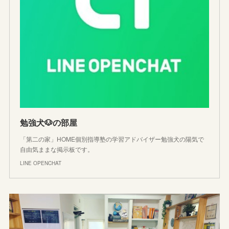
勉強犬🐶の部屋
「第二の家」HOME個別指導塾の学習アドバイザー勉強犬の陽気で
自由気ままな掲示板です。
LINE OPENCHAT