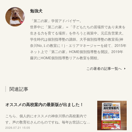
勉強犬
「第二の家」学習アドバイザー。
世界中に「第二の家」＝「子どもたちの居場所であり未来を
生きる力を育てる場所」を作ろうと画策中。元広告営業犬。
学生時代は個別指導塾の講師。大手個別指導塾の教室長(神
奈川No,１の教室に！)・エリアマネージャーを経て、2015年
ネット上で「第二の家」HOME個別指導塾を開設。2019年
藤沢にHOME個別指導塾リアル教室を開校。
この著者の記事一覧へ
関連記事
オススメの高校案内の最新版が出ました！
こちら、個人的にオススメの神奈川県の高校案内で
す。声の敎育社さんのものですね。毎年お世話にな…
2026.07.21 15:05