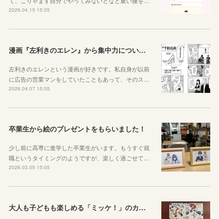
て、こりゃまず自分でやってみないとなと重い腰を…
2026.04.15 15:05
漫画『左利きのエレン』から集中力について学ぼう
左利きのエレンという漫画が好きです。私自身が以前
に広告の営業マンをしていたこともあって、そのス…
2026.04.07 15:05
卒業生から絵のプレゼントをもらいました！
少し前に高専に進学した卒業生がいます。もうすぐ就
職というタイミングのようですが、楽しく過ごせて…
2026.03.05 15:05
大人も子どもも楽しめる「ミッケ！」のカニに翻弄された話