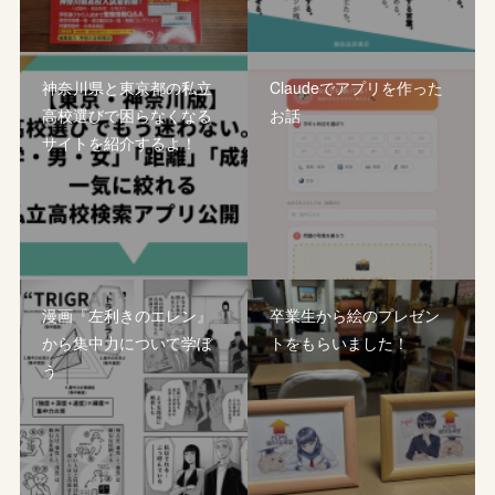
神奈川県と東京都の私立
Claudeでアプリを作った
高校選びで困らなくなる
お話
サイトを紹介するよ！
漫画『左利きのエレン』
卒業生から絵のプレゼン
から集中力について学ぼ
トをもらいました！
う