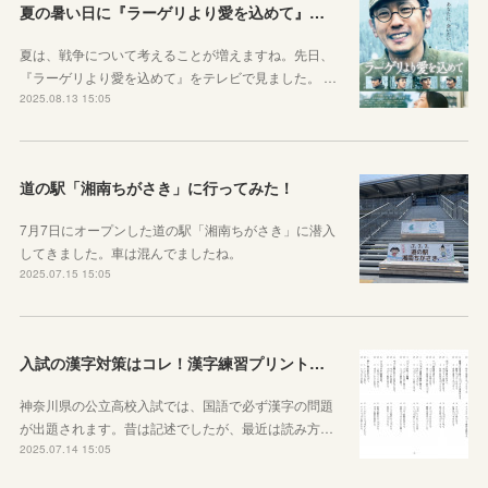
夏の暑い日に『ラーゲリより愛を込めて』を見ました
夏は、戦争について考えることが増えますね。先日、
『ラーゲリより愛を込めて』をテレビで見ました。 …
2025.08.13 15:05
道の駅「湘南ちがさき」に行ってみた！
7月7日にオープンした道の駅「湘南ちがさき」に潜入
してきました。車は混んでましたね。
2025.07.15 15:05
入試の漢字対策はコレ！漢字練習プリントのご紹介！
神奈川県の公立高校入試では、国語で必ず漢字の問題
が出題されます。昔は記述でしたが、最近は読み方…
2025.07.14 15:05