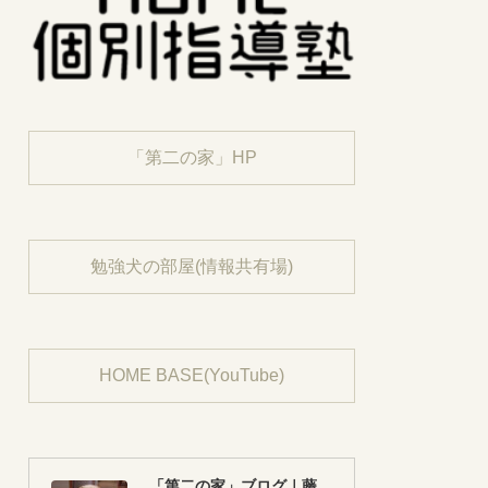
「第二の家」HP
勉強犬の部屋(情報共有場)
HOME BASE(YouTube)
「第二の家」ブログ｜藤沢市の個別指導塾のお話