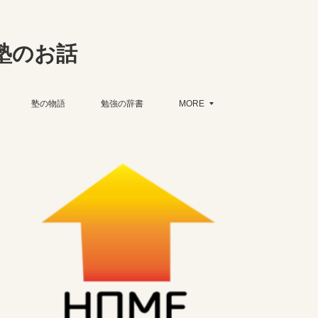
塾のお話
塾の物語
勉強の辞書
MORE