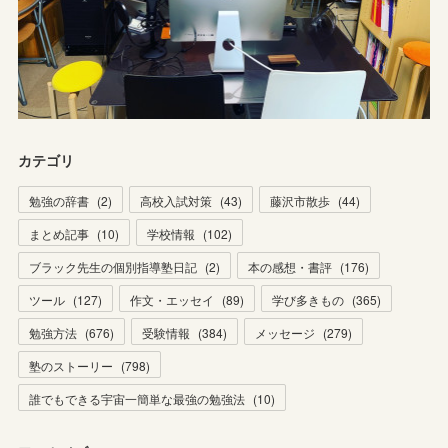
カテゴリ
勉強の辞書
(
2
)
高校入試対策
(
43
)
藤沢市散歩
(
44
)
まとめ記事
(
10
)
学校情報
(
102
)
ブラック先生の個別指導塾日記
(
2
)
本の感想・書評
(
176
)
ツール
(
127
)
作文・エッセイ
(
89
)
学び多きもの
(
365
)
勉強方法
(
676
)
受験情報
(
384
)
メッセージ
(
279
)
塾のストーリー
(
798
)
誰でもできる宇宙一簡単な最強の勉強法
(
10
)