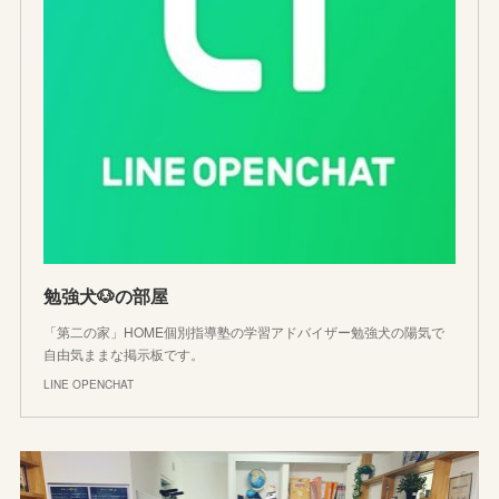
勉強犬🐶の部屋
「第二の家」HOME個別指導塾の学習アドバイザー勉強犬の陽気で
自由気ままな掲示板です。
LINE OPENCHAT