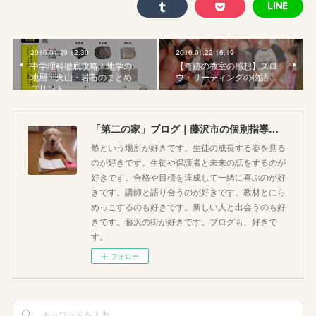
2016.01.29 12:30
2016.01.22 16:19
中学理科徹底攻略！地学の
【奇跡の教室の感想】スロ
地層・火山・岩石のまとめ
ウ・リーディングの物語
プリント
「第二の家」ブログ｜藤沢市の個別指導塾のお話
塾という場所が好きです。生徒の成長する姿を見る
のが好きです。生徒や保護者と未来の話をするのが
好きです。合格や目標を達成して一緒に喜ぶのが好
きです。講師と語り合うのが好きです。教材とにら
めっこするのも好きです。新しい人と出会うのも好
きです。藤沢の街が好きです。ブログも、好きで
す。
フォロー