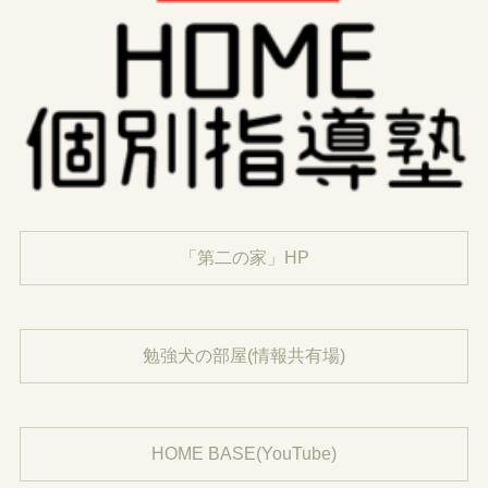
「第二の家」HP
勉強犬の部屋(情報共有場)
HOME BASE(YouTube)