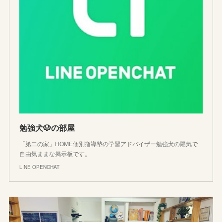
勉強犬🐶の部屋
「第二の家」HOME個別指導塾の学習アドバイザー勉強犬の陽気で
自由気ままな掲示板です。
LINE OPENCHAT