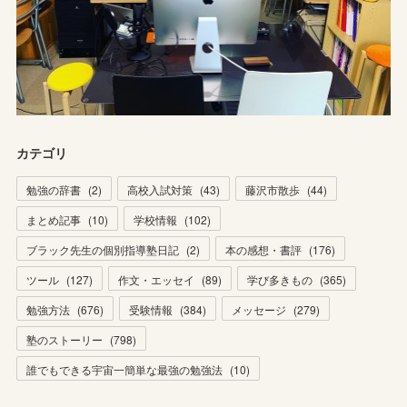
カテゴリ
勉強の辞書
(
2
)
高校入試対策
(
43
)
藤沢市散歩
(
44
)
まとめ記事
(
10
)
学校情報
(
102
)
ブラック先生の個別指導塾日記
(
2
)
本の感想・書評
(
176
)
ツール
(
127
)
作文・エッセイ
(
89
)
学び多きもの
(
365
)
勉強方法
(
676
)
受験情報
(
384
)
メッセージ
(
279
)
塾のストーリー
(
798
)
誰でもできる宇宙一簡単な最強の勉強法
(
10
)