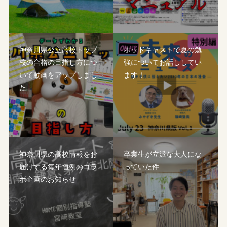
神奈川県公立高校トップ
ポッドキャストで夏の勉
校の合格の目指し方につ
強についてお話ししてい
いて動画をアップしまし
ます！
た
神奈川県の高校情報をお
卒業生が立派な大人にな
届けする毎年恒例のコラ
っていた件
ボ企画のお知らせ