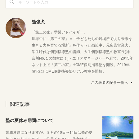
勉強犬
「第二の家」学習アドバイザー。
世界中に「第二の家」＝「子どもたちの居場所であり未来を
生きる力を育てる場所」を作ろうと画策中。元広告営業犬。
学生時代は個別指導塾の講師。大手個別指導塾の教室長(神
奈川No,１の教室に！)・エリアマネージャーを経て、2015年
ネット上で「第二の家」HOME個別指導塾を開設。2019年
藤沢にHOME個別指導塾リアル教室を開校。
この著者の記事一覧へ
関連記事
塾の夏休み期間について
業務連絡になりますが、８月の10日〜14日は塾の夏
休みとなりますので、ご注意ください。例年はそこ…