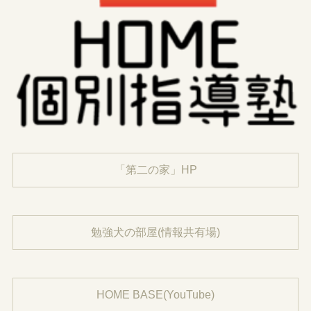
「第二の家」HP
勉強犬の部屋(情報共有場)
HOME BASE(YouTube)