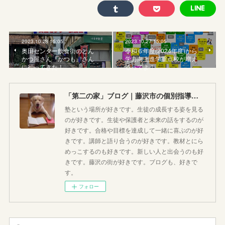
2023.10.28 15:05
2023.10.27 15:05
奥田センター飲食街のとん
令和６年度(2024年度)から
かつ屋さん『かつも』さん
学力向上進学重点校が増え
に行ってきた！
るってよ！
「第二の家」ブログ｜藤沢市の個別指導塾のお話
塾という場所が好きです。生徒の成長する姿を見る
のが好きです。生徒や保護者と未来の話をするのが
好きです。合格や目標を達成して一緒に喜ぶのが好
きです。講師と語り合うのが好きです。教材とにら
めっこするのも好きです。新しい人と出会うのも好
きです。藤沢の街が好きです。ブログも、好きで
す。
フォロー