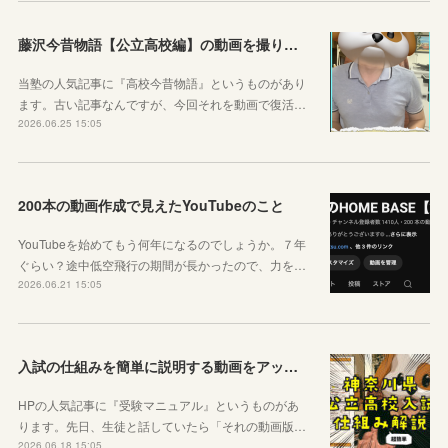
藤沢今昔物語【公立高校編】の動画を撮りました！
当塾の人気記事に『高校今昔物語』というものがあり
ます。古い記事なんですが、今回それを動画で復活…
2026.06.25 15:05
200本の動画作成で見えたYouTubeのこと
YouTubeを始めてもう何年になるのでしょうか。７年
ぐらい？途中低空飛行の期間が長かったので、力を…
2026.06.21 15:05
入試の仕組みを簡単に説明する動画をアップしました
HPの人気記事に『受験マニュアル』というものがあ
ります。先日、生徒と話していたら「それの動画版…
2026.06.18 15:05