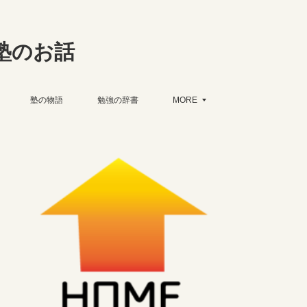
塾のお話
塾の物語
勉強の辞書
MORE