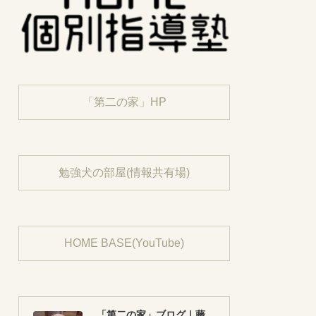
「第二の家」HP
勉強犬の部屋(情報共有場)
HOME BASE(YouTube)
「第二の家」ブログ｜藤沢市の個別指導塾のお話