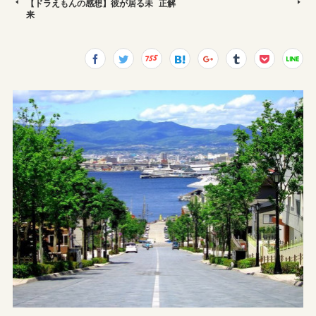
【ドラえもんの感想】彼が居る未
正解
来