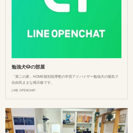
勉強犬🐶の部屋
「第二の家」HOME個別指導塾の学習アドバイザー勉強犬の陽気で
自由気ままな掲示板です。
LINE OPENCHAT