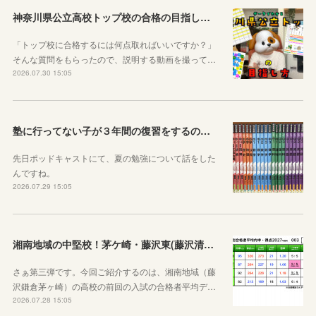
神奈川県公立高校トップ校の合格の目指し方について動画をアップしました
「トップ校に合格するには何点取ればいいですか？」
そんな質問をもらったので、説明する動画を撮って…
2026.07.30 15:05
塾に行ってない子が３年間の復習をするのに良さそうな教材を本屋で探してみました！
先日ポッドキャストにて、夏の勉強について話をした
んですね。
2026.07.29 15:05
湘南地域の中堅校！茅ケ崎・藤沢東(藤沢清流)、藤沢総合、茅ヶ崎西浜高校
さぁ第三弾です。今回ご紹介するのは、湘南地域（藤
沢鎌倉茅ヶ崎）の高校の前回の入試の合格者平均デ…
2026.07.28 15:05