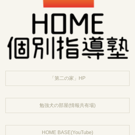
「第二の家」HP
勉強犬の部屋(情報共有場)
HOME BASE(YouTube)