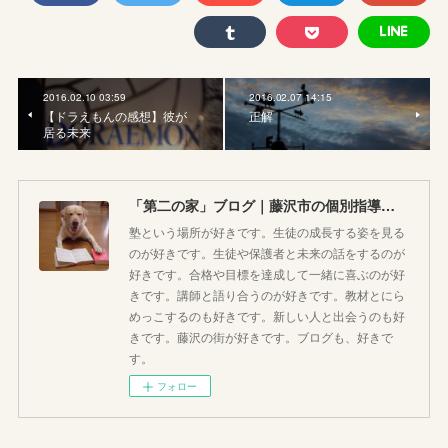
2016.02.10 03:59
2016.02.07 14:15
【ドラえもんの感想】彼が
正解
居る未来
「第二の家」ブログ｜藤沢市の個別指導塾のお話
塾という場所が好きです。生徒の成長する姿を見る
のが好きです。生徒や保護者と未来の話をするのが
好きです。合格や目標を達成して一緒に喜ぶのが好
きです。講師と語り合うのが好きです。教材とにら
めっこするのも好きです。新しい人と出会うのも好
きです。藤沢の街が好きです。ブログも、好きで
す。
フォロー