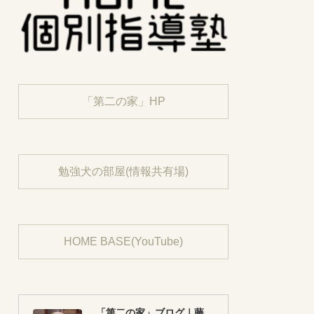
「第二の家」HP
勉強犬の部屋(情報共有場)
HOME BASE(YouTube)
「第二の家」ブログ｜藤沢市の個別指導塾のお話