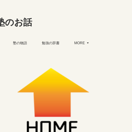
塾のお話
塾の物語
勉強の辞書
MORE