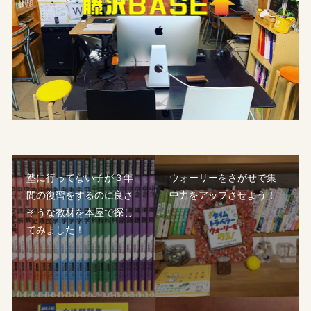
塾に行ってない子が３年
ウォーリーをさがせで集
間の復習をするのに良さ
中力をアップさせよう！
そうな教材を本屋で探し
てみました！