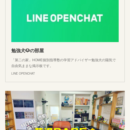
勉強犬🐶の部屋
「第二の家」HOME個別指導塾の学習アドバイザー勉強犬の陽気で
自由気ままな掲示板です。
LINE OPENCHAT