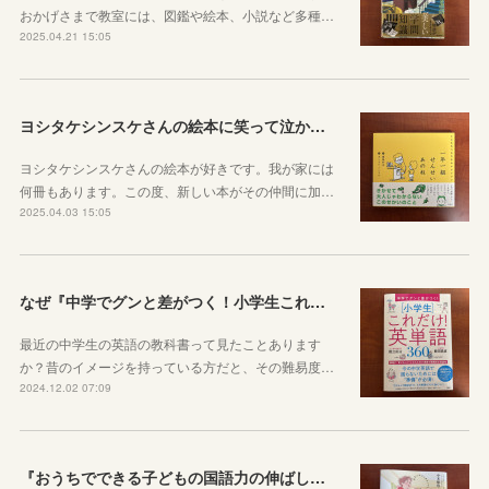
おかげさまで教室には、図鑑や絵本、小説など多種…
2025.04.21 15:05
ヨシタケシンスケさんの絵本に笑って泣かされた
ヨシタケシンスケさんの絵本が好きです。我が家には
何冊もあります。この度、新しい本がその仲間に加…
2025.04.03 15:05
なぜ『中学でグンと差がつく！小学生これだけ英単語360』が必要か
最近の中学生の英語の教科書って見たことあります
か？昔のイメージを持っている方だと、その難易度…
2024.12.02 07:09
『おうちでできる子どもの国語力の伸ばし方』が一家に一冊あると良い理由