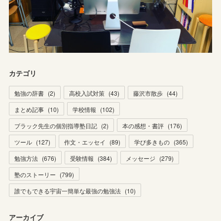
カテゴリ
勉強の辞書
(
2
)
高校入試対策
(
43
)
藤沢市散歩
(
44
)
まとめ記事
(
10
)
学校情報
(
102
)
ブラック先生の個別指導塾日記
(
2
)
本の感想・書評
(
176
)
ツール
(
127
)
作文・エッセイ
(
89
)
学び多きもの
(
365
)
勉強方法
(
676
)
受験情報
(
384
)
メッセージ
(
279
)
塾のストーリー
(
799
)
誰でもできる宇宙一簡単な最強の勉強法
(
10
)
アーカイブ