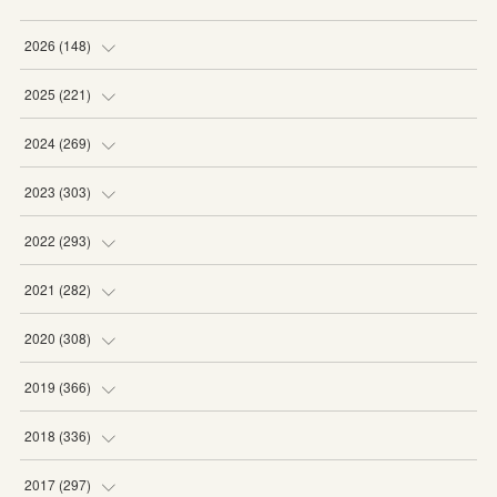
2026
(
148
)
(
6
)
2025
(
221
)
(
22
)
(
19
)
2024
(
269
)
(
20
)
(
20
)
(
16
)
2023
(
303
)
(
19
)
(
19
)
(
16
)
(
27
)
2022
(
293
)
(
21
)
(
20
)
(
21
)
(
25
)
(
18
)
2021
(
282
)
(
20
)
(
18
)
(
20
)
(
29
)
(
27
)
(
19
)
2020
(
308
)
(
19
)
(
21
)
(
16
)
(
25
)
(
26
)
(
23
)
(
22
)
2019
(
366
)
(
21
)
(
16
)
(
23
)
(
27
)
(
25
)
(
27
)
(
25
)
(
28
)
2018
(
336
)
(
20
)
(
26
)
(
29
)
(
29
)
(
26
)
(
26
)
(
34
)
(
25
)
2017
(
297
)