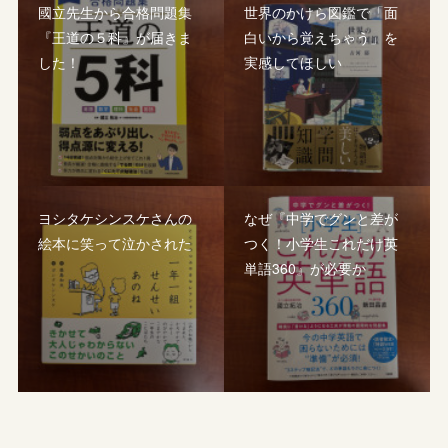
國立先生から合格問題集
世界のかけら図鑑で「面
『王道の５科』が届きま
白いから覚えちゃう」を
した！
実感してほしい
ヨシタケシンスケさんの
なぜ『中学でグンと差が
絵本に笑って泣かされた
つく！小学生これだけ英
単語360』が必要か