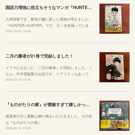
国語力増強に役立ちそうなマンガ『HUNTER×HUNTER』
入荷情報です。教室の棚に新しい漫画が増えました。
『HUNTER×HUNTER』です。元々全巻揃っていま…
2024.09.05 15:05
二月の勝者が21巻で完結しました！
ドラマにもなった『二月の勝者』が完結しました。こ
ちら、中学受験塾のお話です。リアリティもあって…
2024.07.15 15:05
『ものがたりの家』が素敵すぎて嬉しかった話
保護者の方に素敵な贈り物をいただきました。その名
も『ものがたりの家』。
2024.06.14 15:05