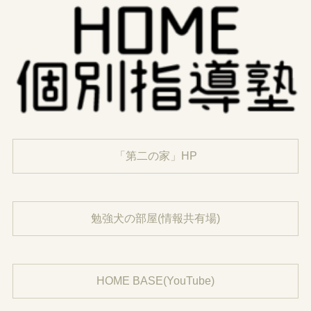
「第二の家」HP
勉強犬の部屋(情報共有場)
HOME BASE(YouTube)