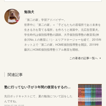
勉強犬
「第二の家」学習アドバイザー。
世界中に「第二の家」＝「子どもたちの居場所であり未来を
生きる力を育てる場所」を作ろうと画策中。元広告営業犬。
学生時代は個別指導塾の講師。大手個別指導塾の教室長(神
奈川No,１の教室に！)・エリアマネージャーを経て、2015年
ネット上で「第二の家」HOME個別指導塾を開設。2019年
藤沢にHOME個別指導塾リアル教室を開校。
この著者の記事一覧へ
関連記事
塾に行ってない子が３年間の復習をするのに良さそうな教材を本屋で探してみました！
先日ポッドキャストにて、夏の勉強について話をした
んですね。
2026.07.29 15:05