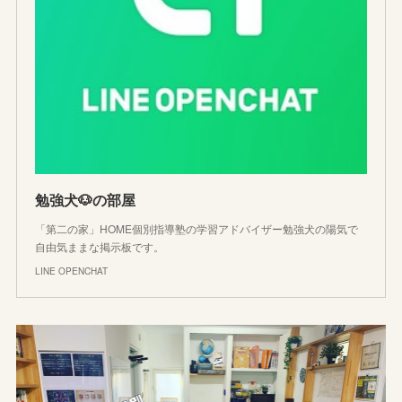
勉強犬🐶の部屋
「第二の家」HOME個別指導塾の学習アドバイザー勉強犬の陽気で
自由気ままな掲示板です。
LINE OPENCHAT