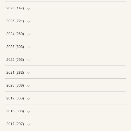
2026
(
147
)
(
5
)
2025
(
221
)
(
22
)
(
19
)
2024
(
269
)
(
20
)
(
20
)
(
16
)
2023
(
303
)
(
19
)
(
19
)
(
16
)
(
27
)
2022
(
293
)
(
21
)
(
20
)
(
21
)
(
25
)
(
18
)
2021
(
282
)
(
20
)
(
18
)
(
20
)
(
29
)
(
27
)
(
19
)
2020
(
308
)
(
19
)
(
21
)
(
16
)
(
25
)
(
26
)
(
23
)
(
22
)
2019
(
366
)
(
21
)
(
16
)
(
23
)
(
27
)
(
25
)
(
27
)
(
25
)
(
28
)
2018
(
336
)
(
20
)
(
26
)
(
29
)
(
29
)
(
26
)
(
26
)
(
34
)
(
25
)
2017
(
297
)