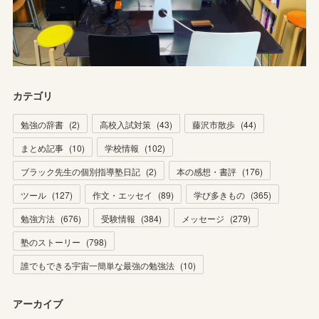
カテゴリ
勉強の辞書
(
2
)
高校入試対策
(
43
)
藤沢市散歩
(
44
)
まとめ記事
(
10
)
学校情報
(
102
)
ブラック先生の個別指導塾日記
(
2
)
本の感想・書評
(
176
)
ツール
(
127
)
作文・エッセイ
(
89
)
学び多きもの
(
365
)
勉強方法
(
676
)
受験情報
(
384
)
メッセージ
(
279
)
塾のストーリー
(
798
)
誰でもできる宇宙一簡単な最強の勉強法
(
10
)
アーカイブ