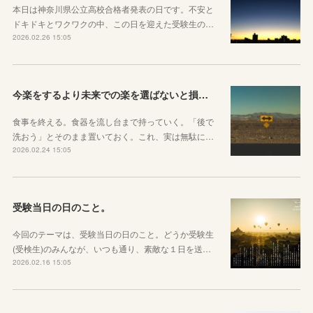
本日は神奈川県公立高校合格者発表の日です。不安と
ドキドキとワクワクの中、この日を迎えた受験生の…
2026.02.26 15:05
今楽をするより未来での楽を選ばないと損をしてしまうかもしれない理由
食事を終える。食器を流し台まで持っていく。「後で
洗おう」とそのまま置いておく。これ、実は無駄に…
2026.02.24 15:05
受験当日の日のこと。
今回のテーマは、受験当日の日のこと。どうか受験生
(受検生)のみんなが、いつも通り、素敵な１日を送…
2026.02.16 15:05