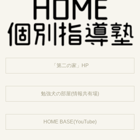
「第二の家」HP
勉強犬の部屋(情報共有場)
HOME BASE(YouTube)