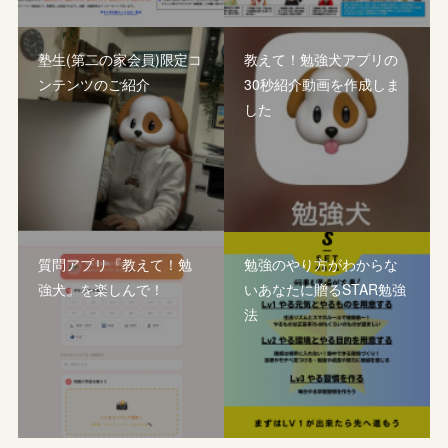
塾生(第二の家会員)限定コ
教えて！勉強犬アプリの
ンテンツのご紹介
30秒紹介動画を作成しま
した
質問アプリ『教えて！勉
勉強のやり方がわからな
強犬』を楽しんで！
いあなたに贈るSTAR勉強
法