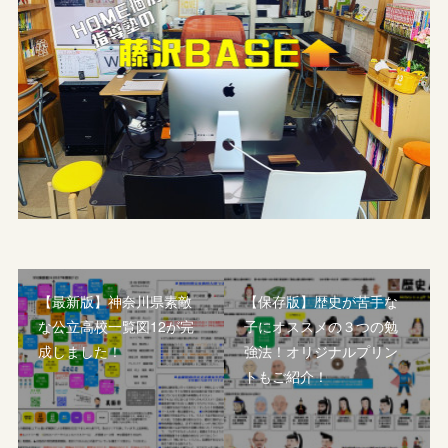
【最新版】神奈川県素敵
【保存版】歴史が苦手な
な公立高校一覧図12が完
子にオススメの３つの勉
成しました！
強法！オリジナルプリン
トもご紹介！