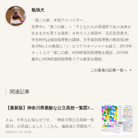
勉強犬
「第二の家」学習アドバイザー。
世界中に「第二の家」＝「子どもたちの居場所であり未来を
生きる力を育てる場所」を作ろうと画策中。元広告営業犬。
学生時代は個別指導塾の講師。大手個別指導塾の教室長(神
奈川No,１の教室に！)・エリアマネージャーを経て、2015年
ネット上で「第二の家」HOME個別指導塾を開設。2019年
藤沢にHOME個別指導塾リアル教室を開校。
この著者の記事一覧へ
関連記事
【最新版】神奈川県素敵な公立高校一覧図12が完成しました！
さぁ、今年もお知らせです。「神奈川県公立高校一覧
図12」の完成しました！こちら、偏差値と雰囲気で…
2026.07.16 15:05