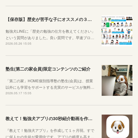
【保存版】歴史が苦手な子にオススメの３つの勉強法！オリジナルプリントもご紹介！
勉強犬LINEに「歴史の勉強の仕方を教えてください」
という質問がありました。良い質問です。早速ブロ…
2026.05.26 15:05
塾生(第二の家会員)限定コンテンツのご紹介
「第二の家」HOME個別指導塾の塾生(会員)は、授業
以外にも学習をサポートする充実のサービスが無料…
2026.05.17 15:05
教えて！勉強犬アプリの30秒紹介動画を作成しました
『教えて！勉強犬アプリ』を作成して１ヶ月弱。すで
に何人かの生徒が愛用中です。アプリの精度も高ま…