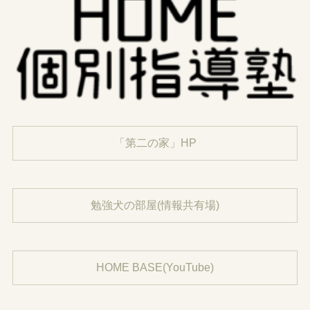
「第二の家」HP
勉強犬の部屋(情報共有場)
HOME BASE(YouTube)