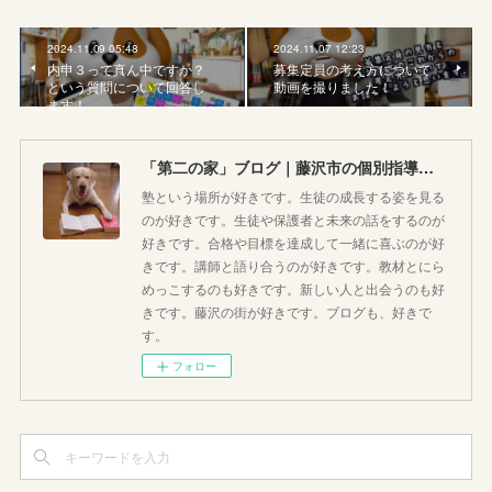
2024.11.09 05:48
2024.11.07 12:23
内申３って真ん中ですか？
募集定員の考え方について
という質問について回答し
動画を撮りました！
ます！
「第二の家」ブログ｜藤沢市の個別指導塾のお話
塾という場所が好きです。生徒の成長する姿を見る
のが好きです。生徒や保護者と未来の話をするのが
好きです。合格や目標を達成して一緒に喜ぶのが好
きです。講師と語り合うのが好きです。教材とにら
めっこするのも好きです。新しい人と出会うのも好
きです。藤沢の街が好きです。ブログも、好きで
す。
フォロー