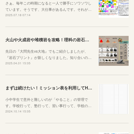
さぁ、毎年この時期になると一人で勝手にソワソワし
ています。そうです、大仕事があるんです。それが…
2025.07.18 07:14
火山や火成岩や堆積岩を攻略！理科の岩石ノートを作りました
先日の『大問先生vs大地』でもご紹介しましたが、
『岩石プリント』が新しくなりました。知り合いの…
2025.04.01 15:05
まずは続けたい！ミッション表を利用してHOME個別指導塾からのミッションを遂行せよ
小中学生で意外と難しいのが「やること」の管理で
す。学校行って、塾行って、習い事行って、学校の…
2024.10.14 15:05