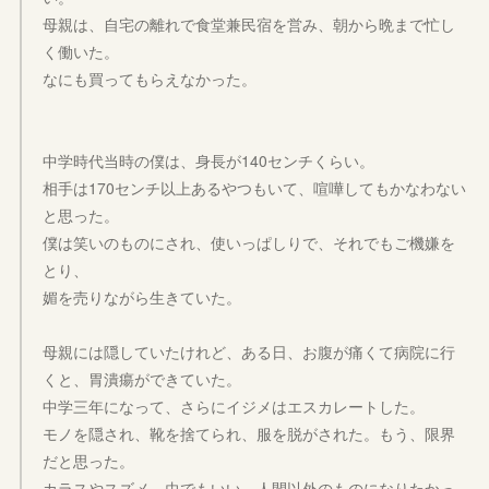
母親は、自宅の離れで食堂兼民宿を営み、朝から晩まで忙し
く働いた。
なにも買ってもらえなかった。
中学時代当時の僕は、身長が140センチくらい。
相手は170センチ以上あるやつもいて、喧嘩してもかなわない
と思った。
僕は笑いのものにされ、使いっぱしりで、それでもご機嫌を
とり、
媚を売りながら生きていた。
母親には隠していたけれど、ある日、お腹が痛くて病院に行
くと、胃潰瘍ができていた。
中学三年になって、さらにイジメはエスカレートした。
モノを隠され、靴を捨てられ、服を脱がされた。もう、限界
だと思った。
カラスやスズメ、虫でもいい。人間以外のものになりたかっ