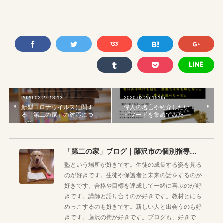
2020.02.27 13:13
2020.02.25 15:05
新型コロナウイルスに関す
偉人の名言や紹介したいエ
る「第二の家」の対応につ
ピソードを集めてみた
いて
「第二の家」ブログ｜藤沢市の個別指導塾のお話
塾という場所が好きです。生徒の成長する姿を見る
のが好きです。生徒や保護者と未来の話をするのが
好きです。合格や目標を達成して一緒に喜ぶのが好
きです。講師と語り合うのが好きです。教材とにら
めっこするのも好きです。新しい人と出会うのも好
きです。藤沢の街が好きです。ブログも、好きで