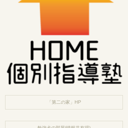
「第二の家」HP
勉強犬の部屋(情報共有場)