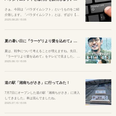
さぁ、今回は「パラダイムシフト」というものをご紹
介致します。「パラダイムシフト」とは、ずばり【…
2025.08.25 15:05
夏の暑い日に『ラーゲリより愛を込めて』を見ました
夏は、戦争について考えることが増えますね。先日、
『ラーゲリより愛を込めて』をテレビで見ました。 …
2025.08.13 15:05
道の駅「湘南ちがさき」に行ってみた！
7月7日にオープンした道の駅「湘南ちがさき」に潜入
してきました。車は混んでましたね。
2025.07.15 15:05