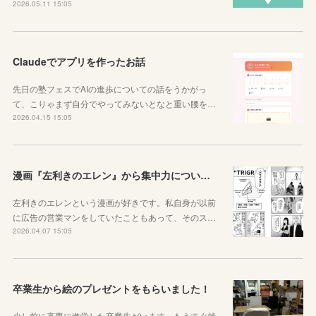
2026.05.11 15:05
Claudeでアプリを作ったお話
先日の塾フェスでAIの進歩についての話をうかがっ
て、こりゃまず自分でやってみないとなと重い腰を…
2026.04.15 15:05
漫画『左利きのエレン』から集中力について学ぼう
左利きのエレンという漫画が好きです。私自身が以前
に広告の営業マンをしていたこともあって、そのス…
2026.04.07 15:05
卒業生から絵のプレゼントをもらいました！
少し前に高専に進学した卒業生がいます。もうすぐ就