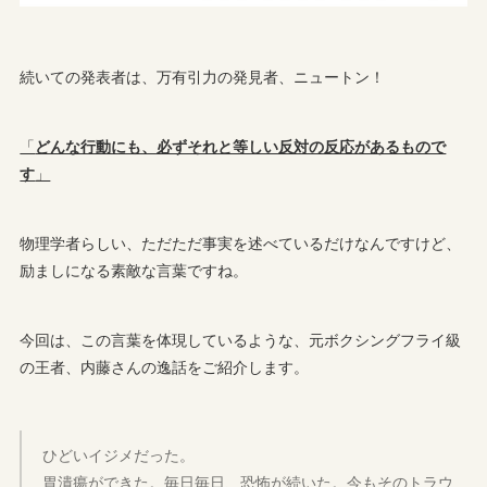
続いての発表者は、万有引力の発見者、ニュートン！
「
どんな行動にも、必ずそれと等しい反対の反応があるもので
す
」
物理学者らしい、ただただ事実を述べているだけなんですけど、
励ましになる素敵な言葉ですね。
今回は、この言葉を体現しているような、元ボクシングフライ級
の王者、内藤さんの逸話をご紹介します。
ひどいイジメだった。
胃潰瘍ができた。毎日毎日、恐怖が続いた。今もそのトラウ