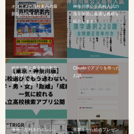
オススメの高校案内の最
神奈川県公立高校入試の
新版が出ました！
漢字学習に最適な教材を
紹介します！
神奈川県と東京都の私立
Claudeでアプリを作った
高校選びで困らなくなる
お話
サイトを紹介するよ！
漫画『左利きのエレン』
卒業生から絵のプレゼン