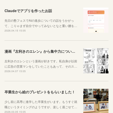
Claudeでアプリを作ったお話
先日の塾フェスでAIの進歩についての話をうかがっ
て、こりゃまず自分でやってみないとなと重い腰を…
2026.04.15 15:05
漫画『左利きのエレン』から集中力について学ぼう
左利きのエレンという漫画が好きです。私自身が以前
に広告の営業マンをしていたこともあって、そのス…
2026.04.07 15:05
卒業生から絵のプレゼントをもらいました！
少し前に高専に進学した卒業生がいます。もうすぐ就
職というタイミングのようですが、楽しく過ごせて…
2026.03.05 15:05