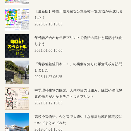
【最新版】神奈川県素敵な公立高校一覧図12が完成しま
した！
2026.07.16 15:05
年号語呂合わせ年表プリントで物語の流れと暗記を強化
しよう
2021.01.06 15:05
「青春偏差値日本一！」の裏側を知りに鎌倉高校を訪問
しました
2025.11.27 06:25
中学理科生物の解説。人体や目の仕組み、臓器や消化酵
素の働きがわかるテストつきプリント
2021.01.12 15:05
高校今昔物語。今と昔で大違い！な藤沢地域近隣高校に
ついてまとめてみた
2019.04.01 15:05