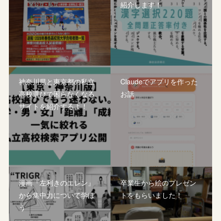
紹介します！
神奈川県と東京都の私立
Claudeでアプリを作った
高校選びで困らなくなる
お話
サイトを紹介するよ！
漫画『左利きのエレン』
卒業生から絵のプレゼン
から集中力について学ぼ
トをもらいました！
う