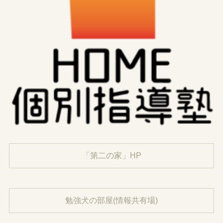
「第二の家」HP
勉強犬の部屋(情報共有場)