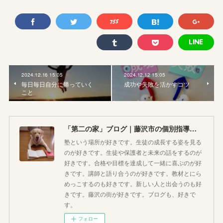
2024.12.16 15:05
2024.12.12 15:05
毎日毎日自分に勝っていく
成功や失敗を活かすコツ
こと
「第二の家」ブログ｜藤沢市の個別指導塾のお話
塾という場所が好きです。生徒の成長する姿を見る
のが好きです。生徒や保護者と未来の話をするのが
好きです。合格や目標を達成して一緒に喜ぶのが好
きです。講師と語り合うのが好きです。教材とにら
めっこするのも好きです。新しい人と出会うのも好
きです。藤沢の街が好きです。ブログも、好きで
す。
フォロー