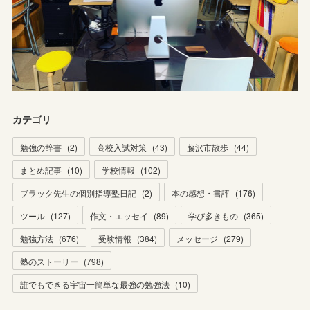
カテゴリ
勉強の辞書
(
2
)
高校入試対策
(
43
)
藤沢市散歩
(
44
)
まとめ記事
(
10
)
学校情報
(
102
)
ブラック先生の個別指導塾日記
(
2
)
本の感想・書評
(
176
)
ツール
(
127
)
作文・エッセイ
(
89
)
学び多きもの
(
365
)
勉強方法
(
676
)
受験情報
(
384
)
メッセージ
(
279
)
塾のストーリー
(
798
)
誰でもできる宇宙一簡単な最強の勉強法
(
10
)