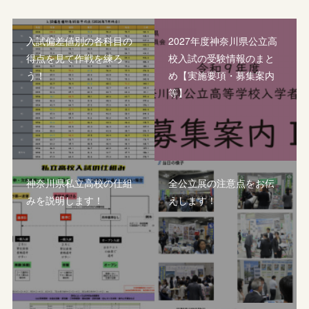
入試偏差値別の各科目の
2027年度神奈川県公立高
得点を見て作戦を練ろ
校入試の受験情報のまと
う！
め【実施要項・募集案内
等】
神奈川県私立高校の仕組
全公立展の注意点をお伝
みを説明します！
えします！