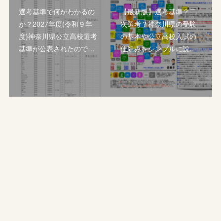
選考基準で何がわかるの
【最新版】選考基準？二
か？2027年度(令和９年
次選考？神奈川県の受験
度)神奈川県公立高校選考
の基本や公立高校入試の
基準が公表されたので…
仕組みをシンプルに説…