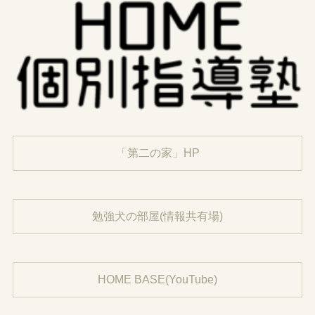
「第二の家」HP
勉強犬の部屋(情報共有場)
HOME BASE(YouTube)