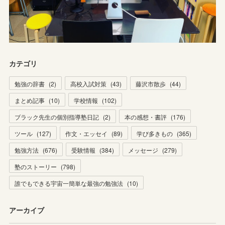
カテゴリ
勉強の辞書
(
2
)
高校入試対策
(
43
)
藤沢市散歩
(
44
)
まとめ記事
(
10
)
学校情報
(
102
)
ブラック先生の個別指導塾日記
(
2
)
本の感想・書評
(
176
)
ツール
(
127
)
作文・エッセイ
(
89
)
学び多きもの
(
365
)
勉強方法
(
676
)
受験情報
(
384
)
メッセージ
(
279
)
塾のストーリー
(
798
)
誰でもできる宇宙一簡単な最強の勉強法
(
10
)
アーカイブ