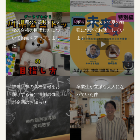
神奈川県公立高校トップ
ポッドキャストで夏の勉
校の合格の目指し方につ
強についてお話ししてい
いて動画をアップしまし
ます！
た
神奈川県の高校情報をお
卒業生が立派な大人にな
届けする毎年恒例のコラ
っていた件
ボ企画のお知らせ