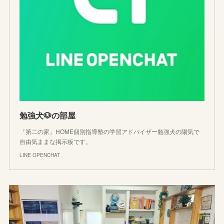
勉強犬🐶の部屋
「第二の家」HOME個別指導塾の学習アドバイザー勉強犬の陽気で
自由気ままな掲示板です。
LINE OPENCHAT