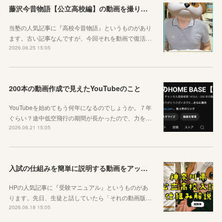
藤沢今昔物語【公立高校編】の動画を撮りました！
当塾の人気記事に『高校今昔物語』というものがあり
ます。古い記事なんですが、今回それを動画で復活…
2026.06.25 15:05
200本の動画作成で見えたYouTubeのこと
YouTubeを始めてもう何年になるのでしょうか。７年
ぐらい？途中低空飛行の期間が長かったので、力を…
2026.06.21 15:05
入試の仕組みを簡単に説明する動画をアップしました
HPの人気記事に『受験マニュアル』というものがあ
ります。先日、生徒と話していたら「それの動画版…
2026.06.18 15:05