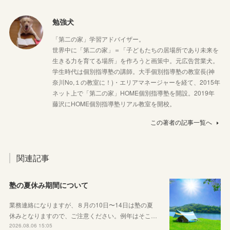
勉強犬
「第二の家」学習アドバイザー。
世界中に「第二の家」＝「子どもたちの居場所であり未来を
生きる力を育てる場所」を作ろうと画策中。元広告営業犬。
学生時代は個別指導塾の講師。大手個別指導塾の教室長(神
奈川No,１の教室に！)・エリアマネージャーを経て、2015年
ネット上で「第二の家」HOME個別指導塾を開設。2019年
藤沢にHOME個別指導塾リアル教室を開校。
この著者の記事一覧へ
関連記事
塾の夏休み期間について
業務連絡になりますが、８月の10日〜14日は塾の夏
休みとなりますので、ご注意ください。例年はそこ…
2026.08.06 15:05