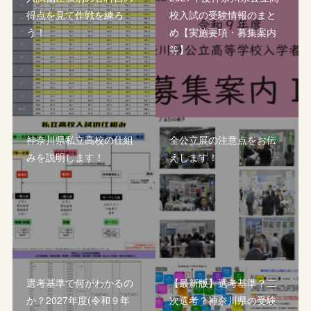
得点を見て作戦を練ろ
校入試の受験情報のまと
う！
め【実施要項・募集案内
等】
神奈川県私立高校の仕組
全公立展の注意点をお伝
みを説明します！
えします！
選考基準で何がわかるの
【最新版】選考基準？二
か？2027年度(令和９年
次選考？神奈川県の受験