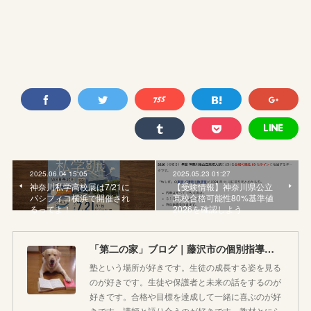
2025.06.04 15:05
2025.05.23 01:27
神奈川私学高校展は7/21に
【受験情報】神奈川県公立
パシフィコ横浜で開催され
高校合格可能性80%基準値
るってよ！
2026を確認しよう
「第二の家」ブログ｜藤沢市の個別指導塾のお話
塾という場所が好きです。生徒の成長する姿を見る
のが好きです。生徒や保護者と未来の話をするのが
好きです。合格や目標を達成して一緒に喜ぶのが好
きです。講師と語り合うのが好きです。教材とにら