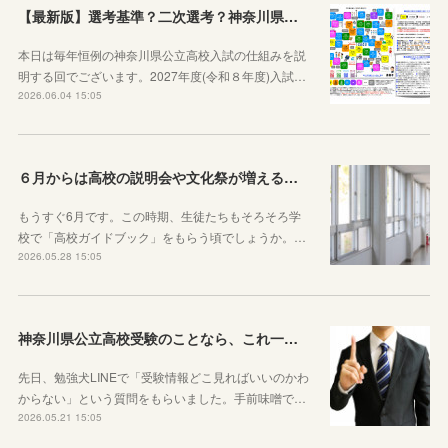
【最新版】選考基準？二次選考？神奈川県の受験の基本や公立高校入試の仕組みをシンプルに説明してみた
本日は毎年恒例の神奈川県公立高校入試の仕組みを説
明する回でございます。2027年度(令和８年度)入試…
2026.06.04 15:05
６月からは高校の説明会や文化祭が増えることを知っておきましょう
もうすぐ6月です。この時期、生徒たちもそろそろ学
校で「高校ガイドブック」をもらう頃でしょうか。…
2026.05.28 15:05
神奈川県公立高校受験のことなら、これ一本でOKです
先日、勉強犬LINEで「受験情報どこ見ればいいのかわ
からない」という質問をもらいました。手前味噌で…
2026.05.21 15:05