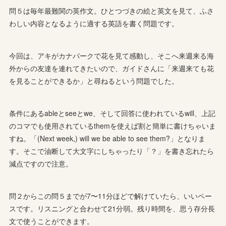
問５は毎年最難関の英作文。ひとつづきの絵と英文を見て、ふさ
わしい内容となるように適する英語を書く問題です。
今回は、アキがカナパークで花を見て感動し、そこへ来週来る海
外からの友達を連れてきたいので、ガイドさんに「来週来ても花
を見ることができるか」と尋ねるという問題でした。
条件にあるableとseeとwe、そして回答に使われているwill、上記
のコマでも使用されているthemを使えば割と簡単に書けちゃいま
すね。「(Next week,) will we be able to see them?」となりま
す。そこで油断して大文字にしちゃったり「？」を書き忘れたら
減点ですので注意。
問２からこの問５までが7〜11分ほどで解けていたら、いいペー
スです。リスニングと合わせて21分弱。残り時間を、思う存分長
文で使うことができます。