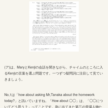
(ア)は、MaryとKenjiの会話を聞きながら、チャイムのところに入
るKenjiの言葉を選ぶ問題です。一つずつ疑問詞に注目して見てい
きましょう。
No,1は「how about asking Mr,Tanaka about the homework
today?」と訊いていますね。「How about ◯◯」は、「◯◯につ
いてどう思う？」ってことです。急に出てきた第三の登場人物た