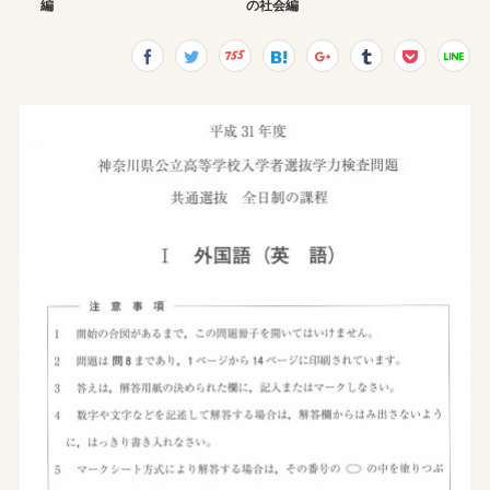
編
の社会編