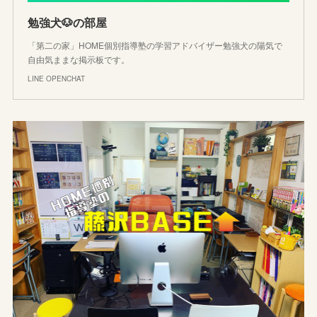
勉強犬🐶の部屋
「第二の家」HOME個別指導塾の学習アドバイザー勉強犬の陽気で
自由気ままな掲示板です。
LINE OPENCHAT