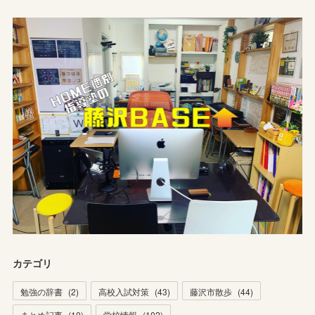
カテゴリ
勉強の辞書
(
2
)
高校入試対策
(
43
)
藤沢市散歩
(
44
)
まとめ記事
(
10
)
学校情報
(
102
)