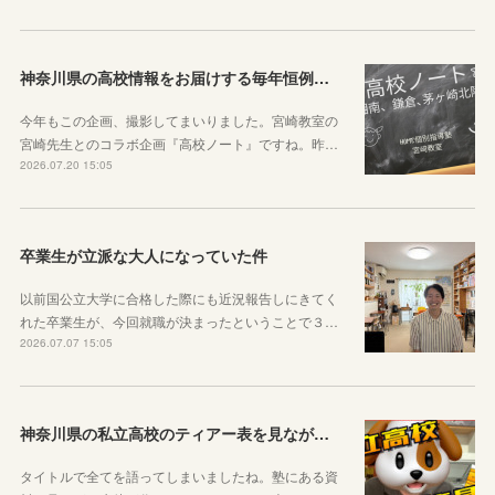
神奈川県の高校情報をお届けする毎年恒例のコラボ企画のお知らせ
今年もこの企画、撮影してまいりました。宮崎教室の
宮崎先生とのコラボ企画『高校ノート』ですね。昨…
2026.07.20 15:05
卒業生が立派な大人になっていた件
以前国公立大学に合格した際にも近況報告しにきてく
れた卒業生が、今回就職が決まったということで３…
2026.07.07 15:05
神奈川県の私立高校のティアー表を見ながら話す動画を作りました！
タイトルで全てを語ってしまいましたね。塾にある資