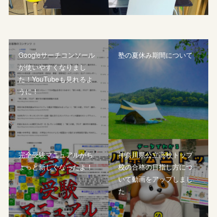
Googleサーチコンソール
塾の夏休み期間について
が使いやすくなりまし
た！YouTubeも見れるよ
うに！
完全受験マニュアルがち
神奈川県公立高校トップ
ょっと新しくなったよ！
校の合格の目指し方につ
いて動画をアップしまし
た