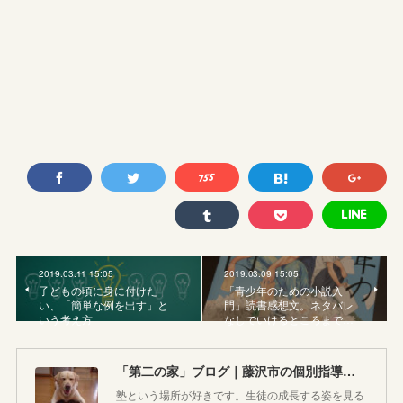
2019.03.11 15:05
2019.03.09 15:05
子どもの頃に身に付けた
「青少年のための小説入
い、「簡単な例を出す」と
門」読書感想文。ネタバレ
いう考え方
なしでいけるところまで…
「第二の家」ブログ｜藤沢市の個別指導塾のお話
塾という場所が好きです。生徒の成長する姿を見る