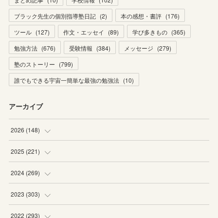
ブラック先生の個別指導塾日記
(
2
)
本の感想・書評
(
176
)
ツール
(
127
)
作文・エッセイ
(
89
)
学び多きもの
(
365
)
勉強方法
(
676
)
受験情報
(
384
)
メッセージ
(
279
)
塾のストーリー
(
799
)
誰でもできる宇宙一簡単な最強の勉強法
(
10
)
アーカイブ
2026
(
148
)
(
6
)
2025
(
221
)
(
22
)
(
19
)
2024
(
269
)
(
20
)
(
20
)
(
16
)
2023
(
303
)
(
19
)
(
19
)
(
16
)
(
27
)
2022
(
293
)