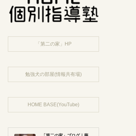
「第二の家」HP
勉強犬の部屋(情報共有場)
HOME BASE(YouTube)
「第二の家」ブログ｜藤沢市の個別指導塾のお話