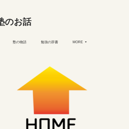
塾のお話
塾の物語
勉強の辞書
MORE