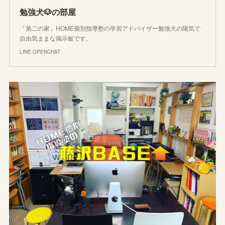
勉強犬🐶の部屋
「第二の家」HOME個別指導塾の学習アドバイザー勉強犬の陽気で
自由気ままな掲示板です。
LINE OPENCHAT