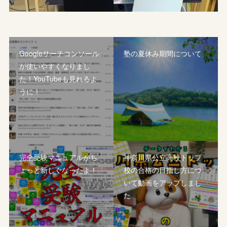
Googleサーチコンソール
塾の夏休み期間について
が使いやすくなりまし
た！YouTubeも見れるよ
うに！
完全受験マニュアルがち
神奈川県公立高校トップ
ょっと新しくなったよ！
校の合格の目指し方につ
いて動画をアップしまし
た