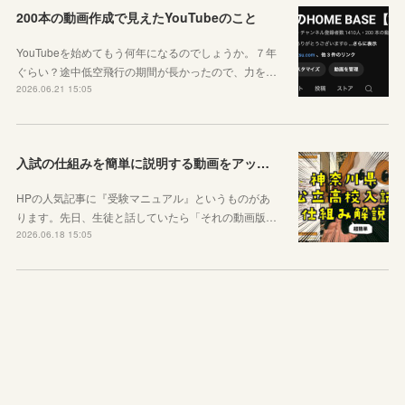
200本の動画作成で見えたYouTubeのこと
YouTubeを始めてもう何年になるのでしょうか。７年
ぐらい？途中低空飛行の期間が長かったので、力を…
2026.06.21 15:05
入試の仕組みを簡単に説明する動画をアップしました
HPの人気記事に『受験マニュアル』というものがあ
ります。先日、生徒と話していたら「それの動画版…
2026.06.18 15:05