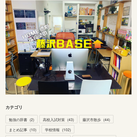
カテゴリ
勉強の辞書
(
2
)
高校入試対策
(
43
)
藤沢市散歩
(
44
)
まとめ記事
(
10
)
学校情報
(
102
)