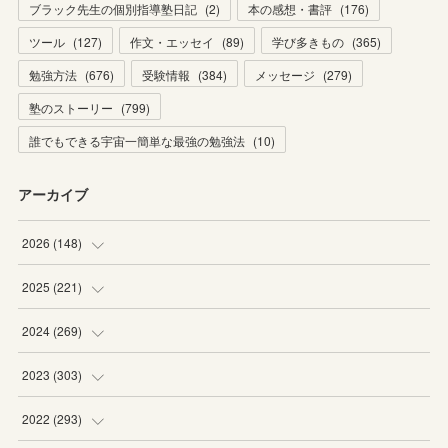
ブラック先生の個別指導塾日記
(
2
)
本の感想・書評
(
176
)
ツール
(
127
)
作文・エッセイ
(
89
)
学び多きもの
(
365
)
勉強方法
(
676
)
受験情報
(
384
)
メッセージ
(
279
)
塾のストーリー
(
799
)
誰でもできる宇宙一簡単な最強の勉強法
(
10
)
アーカイブ
2026
(
148
)
(
6
)
2025
(
221
)
(
22
)
(
19
)
2024
(
269
)
(
20
)
(
20
)
(
16
)
2023
(
303
)
(
19
)
(
19
)
(
16
)
(
27
)
2022
(
293
)