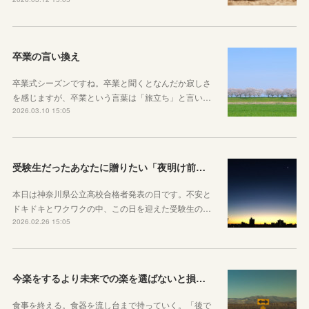
卒業の言い換え
卒業式シーズンですね。卒業と聞くとなんだか寂しさ
を感じますが、卒業という言葉は「旅立ち」と言い…
2026.03.10 15:05
受験生だったあなたに贈りたい「夜明け前」のお話
本日は神奈川県公立高校合格者発表の日です。不安と
ドキドキとワクワクの中、この日を迎えた受験生の…
2026.02.26 15:05
今楽をするより未来での楽を選ばないと損をしてしまうかもしれない理由
食事を終える。食器を流し台まで持っていく。「後で