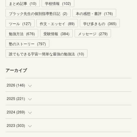
まとめ記事
(
10
)
学校情報
(
102
)
ブラック先生の個別指導塾日記
(
2
)
本の感想・書評
(
176
)
ツール
(
127
)
作文・エッセイ
(
89
)
学び多きもの
(
365
)
勉強方法
(
676
)
受験情報
(
384
)
メッセージ
(
279
)
塾のストーリー
(
797
)
誰でもできる宇宙一簡単な最強の勉強法
(
10
)
アーカイブ
2026
(
146
)
(
4
)
2025
(
221
)
(
22
)
(
19
)
2024
(
269
)
(
20
)
(
20
)
(
16
)
2023
(
303
)
(
19
)