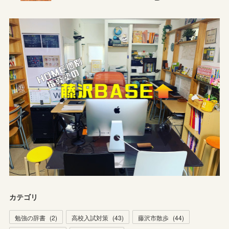
カテゴリ
勉強の辞書
(
2
)
高校入試対策
(
43
)
藤沢市散歩
(
44
)