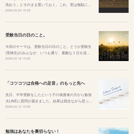
洗おう」とそのまま置いておく。これ、実は無駄に…
2026.02.24 15:05
受験当日の日のこと。
今回のテーマは、受験当日の日のこと。どうか受験生
(受検生)のみんなが、いつも通り、素敵な１日を送…
2026.02.16 15:05
「コツコツは合格への足音」のもっと先へ
先日、中学受験をしたという子の保護者の方から勉強
犬LINEに質問が届きました。結果は残念ながら思っ…
2026.02.10 15:05
勉強はあなたを裏切らない！