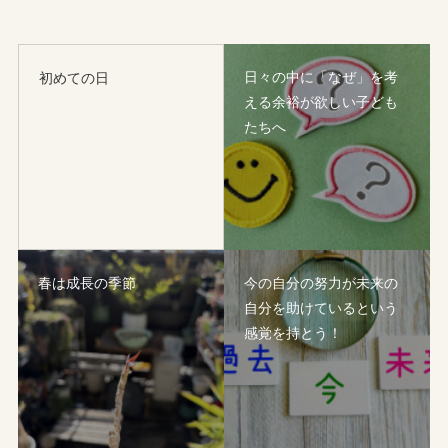
日々の中に「なぜ」を考
初めての日
える余裕が欲しい子ども
たちへ
春は成長の季節
今の自分の努力が未来の
自分を助けているという
感覚を持とう！