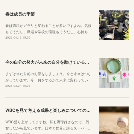
春は成長の季節
春は環境がガラリと変わることが多いですよね。気候
もそうだし、職場や学校の環境もそうだし、心持ち…
2026.04.16 15:05
今の自分の努力が未来の自分を助けているという感覚を持とう！
まずは当たり前のお話をしましょう。今と未来はつな
がっています。今、何をするかで未来は変わってい…
2026.03.24 15:05
WBCを見て考える成果と楽しみについてのお話
WBC盛り上がってますね。私も野球好きなので、興
奮しながら見ています。日本と世界が誇るスーパー…
2026.03.12 15:05