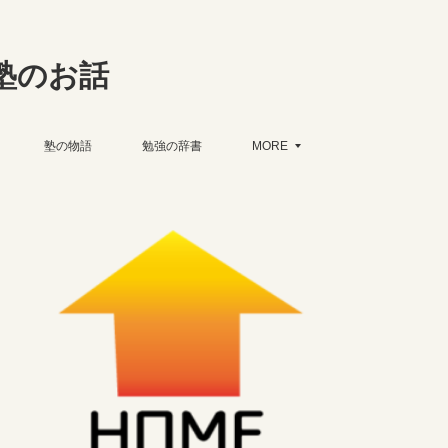
塾のお話
塾の物語
勉強の辞書
MORE