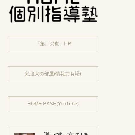
「第二の家」HP
勉強犬の部屋(情報共有場)
HOME BASE(YouTube)
「第二の家」ブログ｜藤沢市の個別指導塾のお話