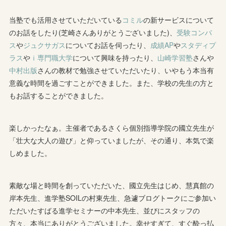
当塾でも活用させていただいている
コミル
の新サービスについて
のお話をしたり(芝崎さんありがとうございました)、
受験コンパ
ス
や
ジュクサガス
についてお話を伺ったり、
成績AP
や
スタディプ
ラス
や
ｉ専門職大学
について興味を持ったり、
山崎学習塾
さんや
中村出版
さんの教材で勉強させていただいたり、いやもう本当有
意義な時間を過ごすことができました。また、学校の先生の方と
もお話することができました。
楽しかったなぁ。主催者であるさくら個別指導学院の國立先生が
「壮大な大人の遊び」と仰っていましたが、その通り、本気で楽
しめました。
素敵な場と時間を創っていただいた、國立先生はじめ、慧真館の
岸本先生、進学塾SOILの村東先生、急遽ブログトークにご参加い
ただいたすばる進学セミナーの中本先生、並びにスタッフの
方々、本当にありがとうございました。幸せすぎて、すぐ酔っ払