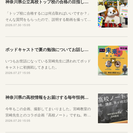
神奈川県公立高校トップ校の合格の目指し方について動画をアップしました
「トップ校に合格するには何点取ればいいですか？」
そんな質問をもらったので、説明する動画を撮って…
2026.07.30 15:05
ポッドキャストで夏の勉強についてお話ししています！
いつもお世話になっている宮崎先生に誘われてポッド
キャストに初挑戦してきました。
2026.07.27 15:05
神奈川県の高校情報をお届けする毎年恒例のコラボ企画のお知らせ
今年もこの企画、撮影してまいりました。宮崎教室の
宮崎先生とのコラボ企画『高校ノート』ですね。昨…
2026.07.20 15:05