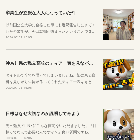
卒業生が立派な大人になっていた件
以前国公立大学に合格した際にも近況報告しにきてく
れた卒業生が、今回就職が決まったということで３…
2026.07.07 15:05
神奈川県の私立高校のティアー表を見ながら話す動画を作りました！
タイトルで全てを語ってしまいましたね。塾にある資
料を見ながら生徒が作ってくれたティアー表をもと…
2026.07.06 15:05
目標はなぜ大切なのか説明してみよう
先日勉強犬LINEにこんな質問をいただきました。「目
標ってなんで必要なんですか？」良い質問ですね。…
2026.07.02 15:05