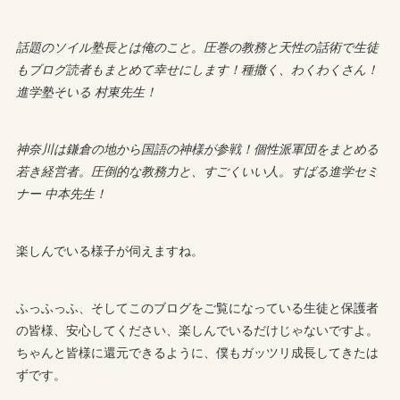
話題のソイル塾長とは俺のこと。圧巻の教務と天性の話術で生徒
もブログ読者もまとめて幸せにします！種撒く、わくわくさん！
進学塾そいる 村東先生！
神奈川は鎌倉の地から国語の神様が参戦！個性派軍団をまとめる
若き経営者。圧倒的な教務力と、すごくいい人。すばる進学セミ
ナー 中本先生！
楽しんでいる様子が伺えますね。
ふっふっふ、そしてこのブログをご覧になっている生徒と保護者
の皆様、安心してください、楽しんでいるだけじゃないですよ。
ちゃんと皆様に還元できるように、僕もガッツリ成長してきたは
ずです。