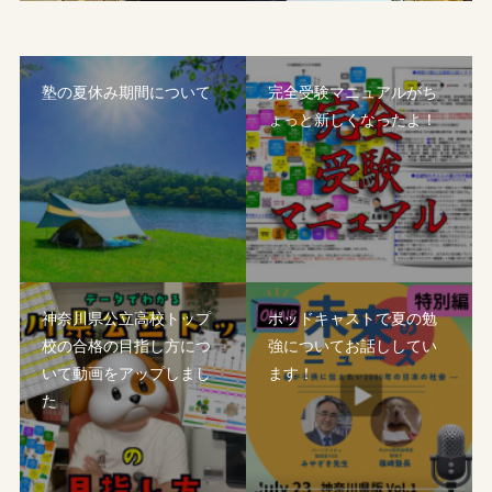
塾の夏休み期間について
完全受験マニュアルがち
ょっと新しくなったよ！
神奈川県公立高校トップ
ポッドキャストで夏の勉
校の合格の目指し方につ
強についてお話ししてい
いて動画をアップしまし
ます！
た