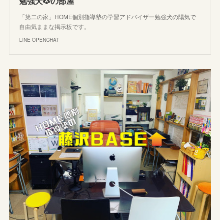
勉強犬🐶の部屋
「第二の家」HOME個別指導塾の学習アドバイザー勉強犬の陽気で
自由気ままな掲示板です。
LINE OPENCHAT