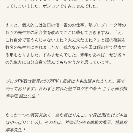
ってしまいました。ポンコツですみませんでした。
えぇと、個人的には当日の僕一番のお仕事、塾ブログトーク時の
各々の先生方の紹介文を改めてここに載せておきますね。「え、
これ自分で言うんじゃないよね？大丈夫だよね？」と謎の確認を
数名の先生方にされましたが、残念ながら今回は僕の方で発表す
る形をとりました。すみませんでした。来年があれば、ぜひ各々
の先生方に自分自身で読んでもらおうかと思っています。
ブログPV数は驚異の50万PV！最近は本も出版されました。裏で
売っております。言わずと知れた塾ブログ界の帝王 さくら個別指
導学院 國立先生！
たった一つの真実見抜く、見た目はりんご、中身は鬼(だけど本当
はやっぱりいい人)。その名は、神奈川が誇る教務大魔王、慧真舘
岸本先生！