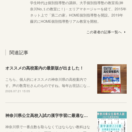
学生時代は個別指導塾の講師。大手個別指導塾の教室長(神
奈川No,１の教室に！)・エリアマネージャーを経て、2015年
ネット上で「第二の家」HOME個別指導塾を開設。2019年
藤沢にHOME個別指導塾リアル教室を開校。
この著者の記事一覧へ
関連記事
オススメの高校案内の最新版が出ました！
こちら、個人的にオススメの神奈川県の高校案内で
す。声の敎育社さんのものですね。毎年お世話にな…
2026.07.21 15:05
神奈川県公立高校入試の漢字学習に最適な教材を紹介します！
神奈川県で一番点数を取らなくてはならない教科はな