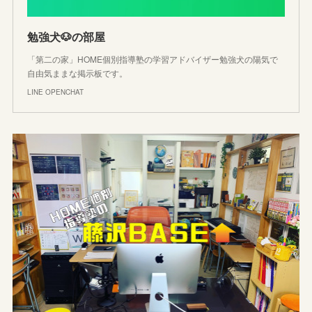
勉強犬🐶の部屋
「第二の家」HOME個別指導塾の学習アドバイザー勉強犬の陽気で
自由気ままな掲示板です。
LINE OPENCHAT