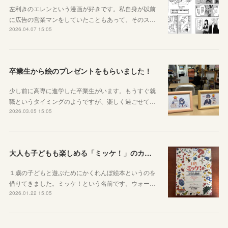
左利きのエレンという漫画が好きです。私自身が以前
に広告の営業マンをしていたこともあって、そのス…
2026.04.07 15:05
卒業生から絵のプレゼントをもらいました！
少し前に高専に進学した卒業生がいます。もうすぐ就
職というタイミングのようですが、楽しく過ごせて…
2026.03.05 15:05
大人も子どもも楽しめる「ミッケ！」のカニに翻弄された話
１歳の子どもと遊ぶためにかくれんぼ絵本というのを
借りてきました。ミッケ！という名前です。ウォー…
2026.01.22 15:05