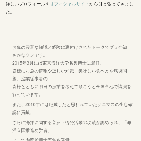
詳しいプロフィールを
オフィシャルサイト
から引っ張ってきまし
た。
お魚の豊富な知識と経験に裏付けされたトークでギョ存知！
さかなクンです。
2015年3月には東京海洋大学名誉博士に就任。
皆様にお魚の情報や正しい知識、美味しい食べ方や環境問
題、漁業従事者の
皆様とともに明日の漁業を考えて頂こうと全国各地で講演を
行っています。
また、2010年には絶滅したと思われていたクニマスの生息確
認に貢献。
さらに海洋に関する普及・啓発活動の功績が認められ、「海
洋立国推進功労者」
として内閣総理大臣賞を受賞。