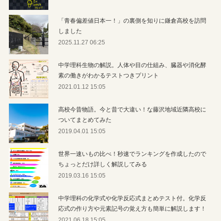
「青春偏差値日本一！」の裏側を知りに鎌倉高校を訪問
しました
2025.11.27 06:25
中学理科生物の解説。人体や目の仕組み、臓器や消化酵
素の働きがわかるテストつきプリント
2021.01.12 15:05
高校今昔物語。今と昔で大違い！な藤沢地域近隣高校に
ついてまとめてみた
2019.04.01 15:05
世界一速いもの比べ！秒速でランキングを作成したので
ちょっとだけ詳しく解説してみる
2019.03.16 15:05
中学理科の化学式や化学反応式まとめテスト付。化学反
応式の作り方や元素記号の覚え方も簡単に解説します！
2021.06.18 15:05