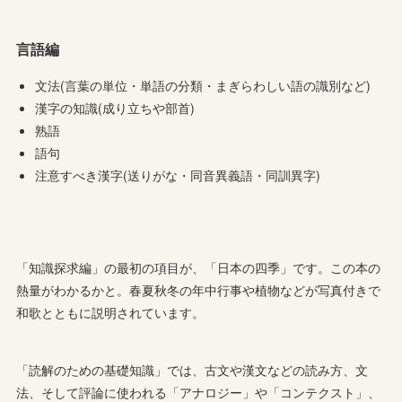
言語編
文法(言葉の単位・単語の分類・まぎらわしい語の識別など)
漢字の知識(成り立ちや部首)
熟語
語句
注意すべき漢字(送りがな・同音異義語・同訓異字)
「知識探求編」の最初の項目が、「日本の四季」です。この本の
熱量がわかるかと。春夏秋冬の年中行事や植物などが写真付きで
和歌とともに説明されています。
「読解のための基礎知識」では、古文や漢文などの読み方、文
法、そして評論に使われる「アナロジー」や「コンテクスト」、