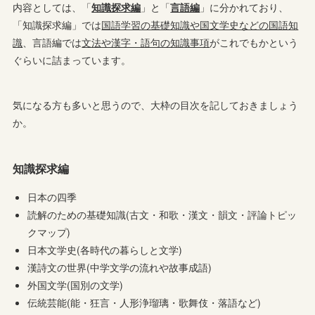
内容としては、「
知識探求編
」と「
言語編
」に分かれており、
「知識探求編」では
国語学習の基礎知識や国文学史などの国語知
識
、言語編では
文法や漢字・語句の知識事項
がこれでもかという
ぐらいに詰まっています。
気になる方も多いと思うので、大枠の目次を記しておきましょう
か。
知識探求編
日本の四季
読解のための基礎知識(古文・和歌・漢文・韻文・評論トピッ
クマップ)
日本文学史(各時代の暮らしと文学)
漢詩文の世界(中学文学の流れや故事成語)
外国文学(国別の文学)
伝統芸能(能・狂言・人形浄瑠璃・歌舞伎・落語など)