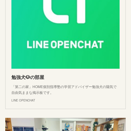
勉強犬🐶の部屋
「第二の家」HOME個別指導塾の学習アドバイザー勉強犬の陽気で
自由気ままな掲示板です。
LINE OPENCHAT