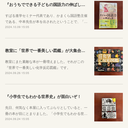
『おうちでできる子どもの国語力の伸ばし方』が一家に一冊あると良い理由
すばる進学セミナー代表であり、かまくら国語塾主催
である、中本先生が本を出されたということで、「…
2024.10.09 15:05
教室に「世界で一番美しい図鑑」が大集合！図鑑から世界を知ろう！
教室にまた素敵な本が一冊増えました。それがこの
『世界で一番美しい化学反応図鑑』です。
2024.09.26 15:05
『小学生でもわかる世界史』が面白いぞ！
先日、何気なく本屋に入ってぶらりとしていると、一
冊の本が目にとまりました。「小学生でもわかる世…
2024.09.24 15:05