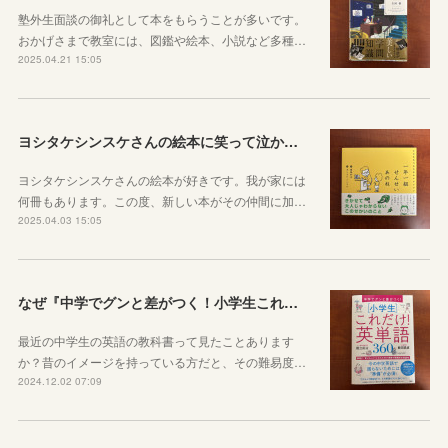
塾外生面談の御礼として本をもらうことが多いです。
おかげさまで教室には、図鑑や絵本、小説など多種…
2025.04.21 15:05
ヨシタケシンスケさんの絵本に笑って泣かされた
ヨシタケシンスケさんの絵本が好きです。我が家には
何冊もあります。この度、新しい本がその仲間に加…
2025.04.03 15:05
なぜ『中学でグンと差がつく！小学生これだけ英単語360』が必要か
最近の中学生の英語の教科書って見たことあります
か？昔のイメージを持っている方だと、その難易度…
2024.12.02 07:09