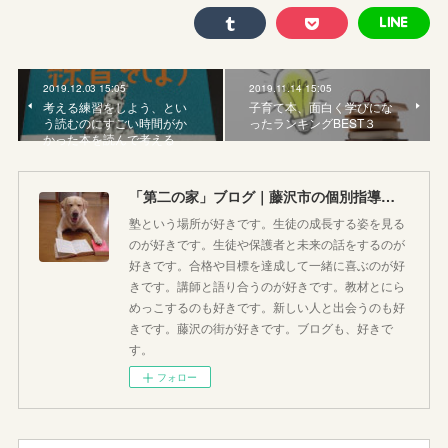
2019.12.03 15:05
2019.11.14 15:05
考える練習をしよう、とい
子育て本、面白く学びにな
う読むのにすごい時間がか
ったランキングBEST３
かった本を読んで考える
「第二の家」ブログ｜藤沢市の個別指導塾のお話
塾という場所が好きです。生徒の成長する姿を見る
のが好きです。生徒や保護者と未来の話をするのが
好きです。合格や目標を達成して一緒に喜ぶのが好
きです。講師と語り合うのが好きです。教材とにら
めっこするのも好きです。新しい人と出会うのも好
きです。藤沢の街が好きです。ブログも、好きで
す。
フォロー