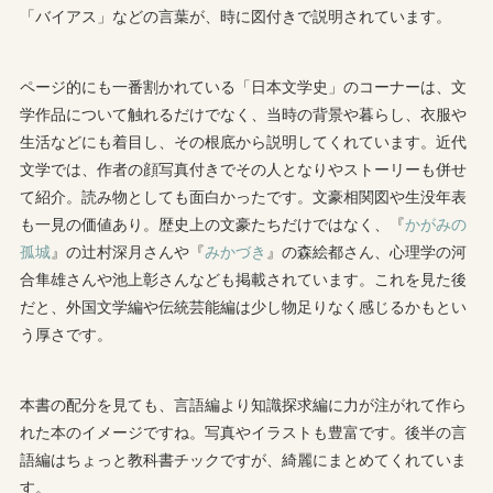
「バイアス」などの言葉が、時に図付きで説明されています。
ページ的にも一番割かれている「日本文学史」のコーナーは、文
学作品について触れるだけでなく、当時の背景や暮らし、衣服や
生活などにも着目し、その根底から説明してくれています。近代
文学では、作者の顔写真付きでその人となりやストーリーも併せ
て紹介。読み物としても面白かったです。文豪相関図や生没年表
も一見の価値あり。歴史上の文豪たちだけではなく、『
かがみの
孤城
』の辻村深月さんや『
みかづき
』の森絵都さん、心理学の河
合隼雄さんや池上彰さんなども掲載されています。これを見た後
だと、外国文学編や伝統芸能編は少し物足りなく感じるかもとい
う厚さです。
本書の配分を見ても、言語編より知識探求編に力が注がれて作ら
れた本のイメージですね。写真やイラストも豊富です。後半の言
語編はちょっと教科書チックですが、綺麗にまとめてくれていま
す。