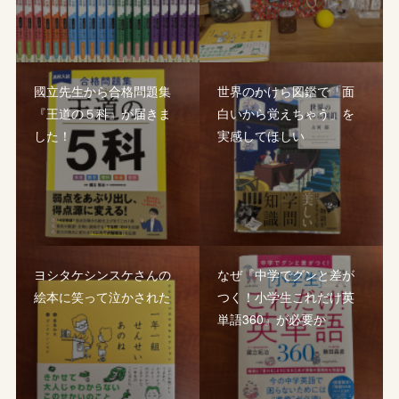
國立先生から合格問題集
世界のかけら図鑑で「面
『王道の５科』が届きま
白いから覚えちゃう」を
した！
実感してほしい
ヨシタケシンスケさんの
なぜ『中学でグンと差が
絵本に笑って泣かされた
つく！小学生これだけ英
単語360』が必要か