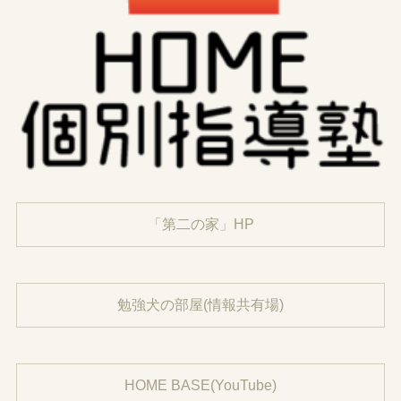
「第二の家」HP
勉強犬の部屋(情報共有場)
HOME BASE(YouTube)