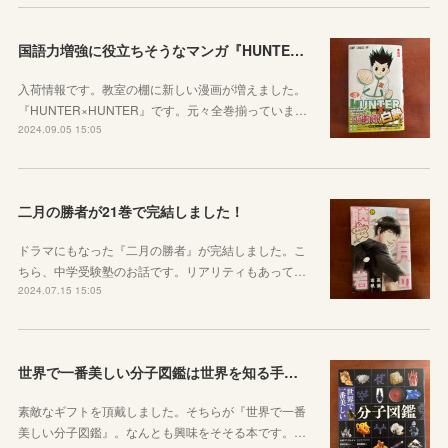
国語力増強に役立ちそうなマンガ『HUNTER×HUNTER』
入荷情報です。教室の棚に新しい漫画が増えました。
『HUNTER×HUNTER』です。元々全巻揃っていま…
2024.09.05 15:05
二月の勝者が21巻で完結しました！
ドラマにもなった『二月の勝者』が完結しました。こ
ちら、中学受験塾のお話です。リアリティもあって…
2024.07.15 15:05
世界で一番美しい分子図鑑は世界を知る手がかり
素敵なギフトを頂戴しました。そちらが『世界で一番
美しい分子図鑑』。なんとも興味をそそる本です。…