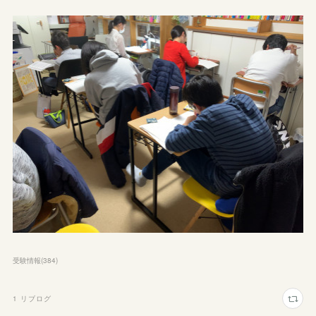
受験情報
(
384
)
1
リブログ