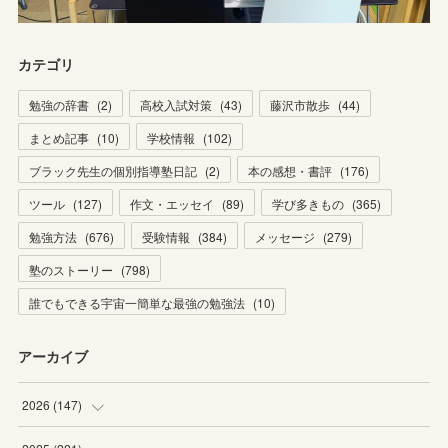
カテゴリ
勉強の辞書
(
2
)
高校入試対策
(
43
)
藤沢市散歩
(
44
)
まとめ記事
(
10
)
学校情報
(
102
)
ブラック先生の個別指導塾日記
(
2
)
本の感想・書評
(
176
)
ツール
(
127
)
作文・エッセイ
(
89
)
学び多きもの
(
365
)
勉強方法
(
676
)
受験情報
(
384
)
メッセージ
(
279
)
塾のストーリー
(
798
)
誰でもできる宇宙一簡単な最強の勉強法
(
10
)
アーカイブ
2026
(
147
)
(
5
)