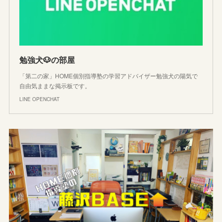
勉強犬🐶の部屋
「第二の家」HOME個別指導塾の学習アドバイザー勉強犬の陽気で
自由気ままな掲示板です。
LINE OPENCHAT