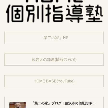
「第二の家」HP
勉強犬の部屋(情報共有場)
HOME BASE(YouTube)
「第二の家」ブログ｜藤沢市の個別指導塾のお話