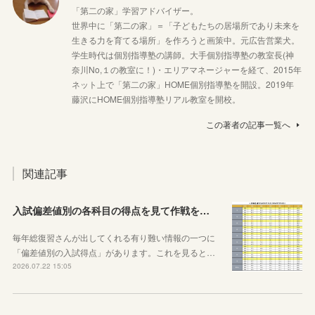
「第二の家」学習アドバイザー。
世界中に「第二の家」＝「子どもたちの居場所であり未来を
生きる力を育てる場所」を作ろうと画策中。元広告営業犬。
学生時代は個別指導塾の講師。大手個別指導塾の教室長(神
奈川No,１の教室に！)・エリアマネージャーを経て、2015年
ネット上で「第二の家」HOME個別指導塾を開設。2019年
藤沢にHOME個別指導塾リアル教室を開校。
この著者の記事一覧へ
関連記事
入試偏差値別の各科目の得点を見て作戦を練ろう！
毎年総復習さんが出してくれる有り難い情報の一つに
「偏差値別の入試得点」があります。これを見ると…
2026.07.22 15:05