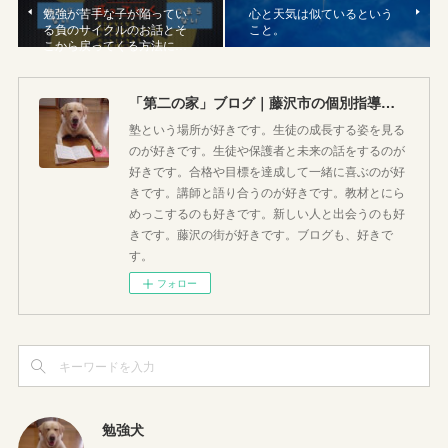
勉強が苦手な子が陥ってい
心と天気は似ているという
る負のサイクルのお話とそ
こと。
こから戻ってくる方法に…
「第二の家」ブログ｜藤沢市の個別指導塾のお話
塾という場所が好きです。生徒の成長する姿を見る
のが好きです。生徒や保護者と未来の話をするのが
好きです。合格や目標を達成して一緒に喜ぶのが好
きです。講師と語り合うのが好きです。教材とにら
めっこするのも好きです。新しい人と出会うのも好
きです。藤沢の街が好きです。ブログも、好きで
す。
フォロー
勉強犬