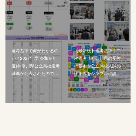
選考基準で何がわかるの
【最新版】選考基準？二
か？2027年度(令和９年
次選考？神奈川県の受験
度)神奈川県公立高校選考
の基本や公立高校入試の
基準が公表されたので…
仕組みをシンプルに説…