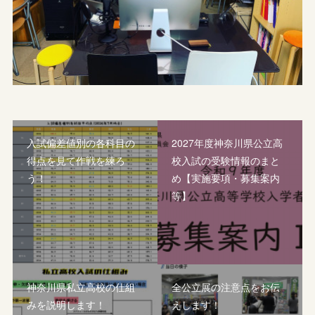
入試偏差値別の各科目の
2027年度神奈川県公立高
得点を見て作戦を練ろ
校入試の受験情報のまと
う！
め【実施要項・募集案内
等】
神奈川県私立高校の仕組
全公立展の注意点をお伝
みを説明します！
えします！