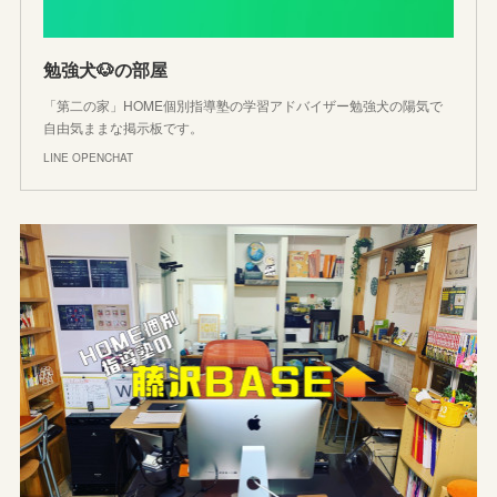
勉強犬🐶の部屋
「第二の家」HOME個別指導塾の学習アドバイザー勉強犬の陽気で
自由気ままな掲示板です。
LINE OPENCHAT