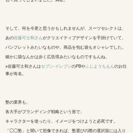
そして、何を今更と思うかもしれませんが、スーツセレクトは、
あの
佐藤可士和さん
がクリエイティブデザインを手掛けていて、
パンフレットみたいなものや、商品を包む袋もオシャレでした。
確かに袋なんかは歩く広告塔みたいなものですもんね。
※佐藤可士和さんは
セブン-イレブン
のPBや
ふじようちえん
のお仕
事が有名。
塾の業界も、
各大手がブランディング戦略という形で、
キャラクターを使ったり、イメージをつけようと必死です。
「◯◯塾」と聞いて想像できれば、塾選びの際の選択肢には入り