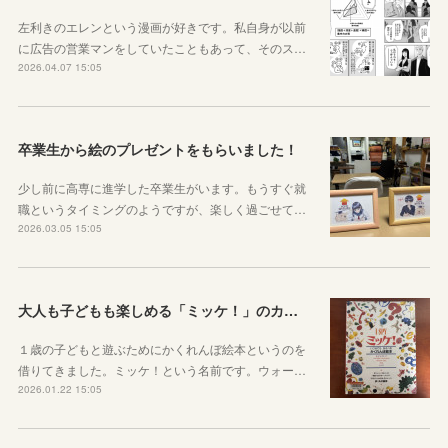
左利きのエレンという漫画が好きです。私自身が以前
に広告の営業マンをしていたこともあって、そのス…
2026.04.07 15:05
卒業生から絵のプレゼントをもらいました！
少し前に高専に進学した卒業生がいます。もうすぐ就
職というタイミングのようですが、楽しく過ごせて…
2026.03.05 15:05
大人も子どもも楽しめる「ミッケ！」のカニに翻弄された話
１歳の子どもと遊ぶためにかくれんぼ絵本というのを
借りてきました。ミッケ！という名前です。ウォー…
2026.01.22 15:05