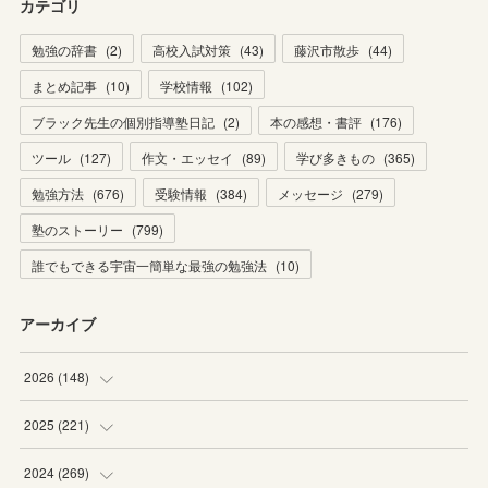
カテゴリ
勉強の辞書
(
2
)
高校入試対策
(
43
)
藤沢市散歩
(
44
)
まとめ記事
(
10
)
学校情報
(
102
)
ブラック先生の個別指導塾日記
(
2
)
本の感想・書評
(
176
)
ツール
(
127
)
作文・エッセイ
(
89
)
学び多きもの
(
365
)
勉強方法
(
676
)
受験情報
(
384
)
メッセージ
(
279
)
塾のストーリー
(
799
)
誰でもできる宇宙一簡単な最強の勉強法
(
10
)
アーカイブ
2026
(
148
)
(
6
)
2025
(
221
)
(
22
)
(
19
)
2024
(
269
)