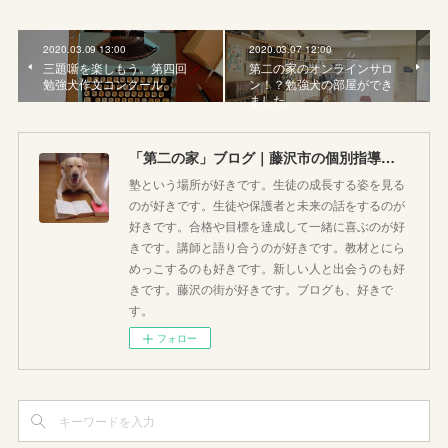
2020.03.09 13:00
2020.03.07 12:00
三題噺を楽しもう。第四回
第二の家のオンラインサロ
勉強犬作文コンクール
ン！？勉強犬の部屋ができ
ました。
「第二の家」ブログ｜藤沢市の個別指導塾のお話
塾という場所が好きです。生徒の成長する姿を見る
のが好きです。生徒や保護者と未来の話をするのが
好きです。合格や目標を達成して一緒に喜ぶのが好
きです。講師と語り合うのが好きです。教材とにら
めっこするのも好きです。新しい人と出会うのも好
きです。藤沢の街が好きです。ブログも、好きで
す。
フォロー