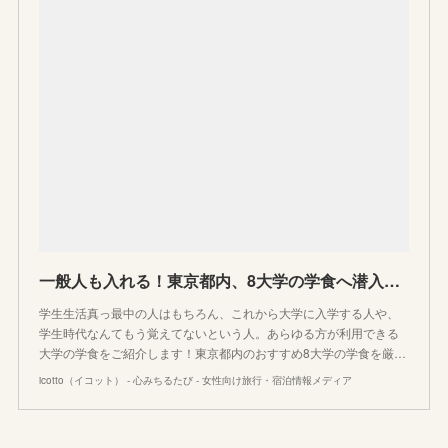
一般人も入れる！東京都内、8大学の学食へ潜入してみよう
学生生活真っ最中の人はもちろん、これから大学に入学する人や、
学生時代なんてもう覚えてないという人。あらゆる方が利用できる
大学の学食をご紹介します！東京都内のおすすめ8大学の学食を厳…
icotto（イコット） - 心みちるたび - 女性向け旅行・宿泊情報メディア