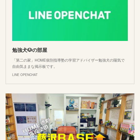
勉強犬🐶の部屋
「第二の家」HOME個別指導塾の学習アドバイザー勉強犬の陽気で
自由気ままな掲示板です。
LINE OPENCHAT