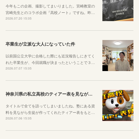
今年もこの企画、撮影してまいりました。宮崎教室の
宮崎先生とのコラボ企画『高校ノート』ですね。昨…
2026.07.20 15:05
卒業生が立派な大人になっていた件
以前国公立大学に合格した際にも近況報告しにきてく
れた卒業生が、今回就職が決まったということで３…
2026.07.07 15:05
神奈川県の私立高校のティアー表を見ながら話す動画を作りました！
タイトルで全てを語ってしまいましたね。塾にある資
料を見ながら生徒が作ってくれたティアー表をもと…
2026.07.06 15:05