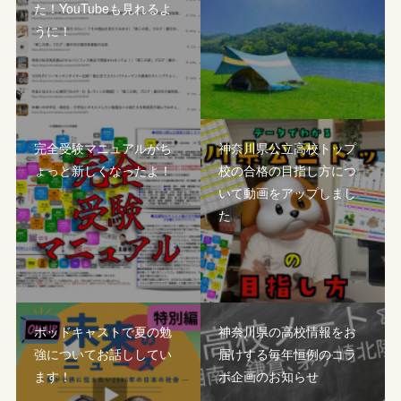
た！YouTubeも見れるよ
うに！
完全受験マニュアルがち
神奈川県公立高校トップ
ょっと新しくなったよ！
校の合格の目指し方につ
いて動画をアップしまし
た
ポッドキャストで夏の勉
神奈川県の高校情報をお
強についてお話ししてい
届けする毎年恒例のコラ
ます！
ボ企画のお知らせ