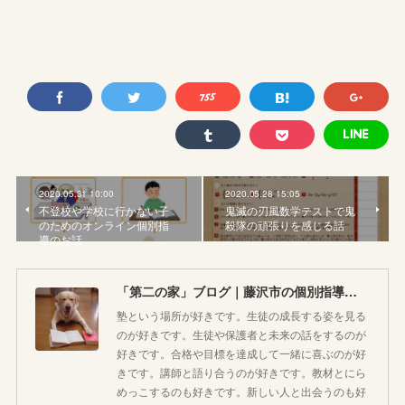
2020.05.31 10:00
2020.05.28 15:05
不登校や学校に行かない子
鬼滅の刃風数学テストで鬼
のためのオンライン個別指
殺隊の頑張りを感じる話
導のお話
「第二の家」ブログ｜藤沢市の個別指導塾のお話
塾という場所が好きです。生徒の成長する姿を見る
のが好きです。生徒や保護者と未来の話をするのが
好きです。合格や目標を達成して一緒に喜ぶのが好
きです。講師と語り合うのが好きです。教材とにら
めっこするのも好きです。新しい人と出会うのも好