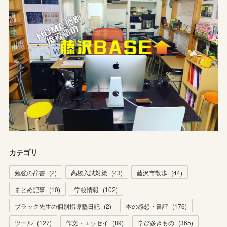
カテゴリ
勉強の辞書
(
2
)
高校入試対策
(
43
)
藤沢市散歩
(
44
)
まとめ記事
(
10
)
学校情報
(
102
)
ブラック先生の個別指導塾日記
(
2
)
本の感想・書評
(
176
)
ツール
(
127
)
作文・エッセイ
(
89
)
学び多きもの
(
365
)